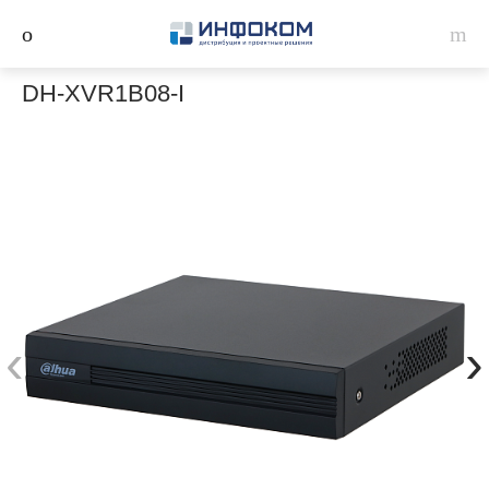
DH-XVR1B08-I
‹
›