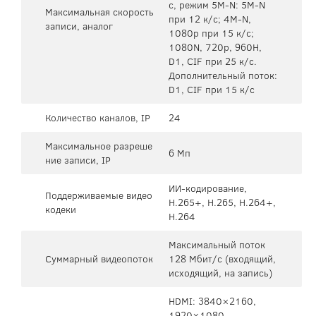
с, режим 5M-N: 5M-N
Максимальная скорость
при 12 к/с; 4M-N,
записи, аналог
1080p при 15 к/с;
1080N, 720p, 960H,
D1, CIF при 25 к/с.
Дополнительный поток:
D1, CIF при 15 к/с
Количество каналов, IP
24
Максимальное разреше
6 Мп
ние записи, IP
ИИ-кодирование,
Поддерживаемые видео
H.265+, H.265, H.264+,
кодеки
H.264
Максимальный поток
Суммарный видеопоток
128 Мбит/с (входящий,
исходящий, на запись)
HDMI: 3840×2160,
1920×1080,