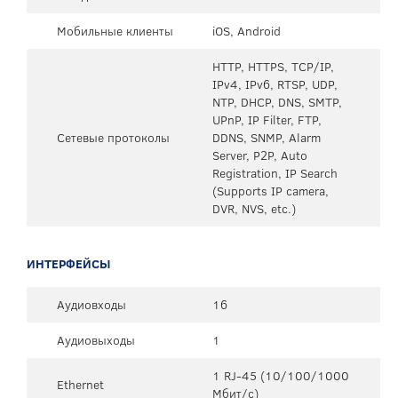
Мобильные клиенты
iOS, Android
HTTP, HTTPS, TCP/IP,
IPv4, IPv6, RTSP, UDP,
NTP, DHCP, DNS, SMTP,
UPnP, IP Filter, FTP,
Сетевые протоколы
DDNS, SNMP, Alarm
Server, P2P, Auto
Registration, IP Search
(Supports IP camera,
DVR, NVS, etc.)
ИНТЕРФЕЙСЫ
Аудиовходы
16
Аудиовыходы
1
1 RJ-45 (10/100/1000
Ethernet
Мбит/с)