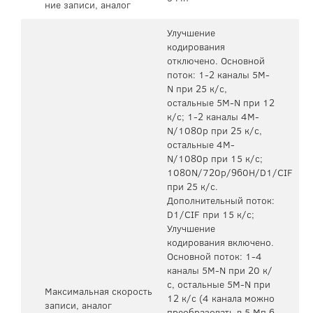
ние записи, аналог
Улучшение
кодирования
отключено. Основной
поток: 1-2 каналы 5M-
N при 25 к/с,
остальные 5M-N при 12
к/с; 1-2 каналы 4M-
N/1080p при 25 к/с,
остальные 4M-
N/1080p при 15 к/с;
1080N/720p/960H/D1/CIF
при 25 к/с.
Дополнительный поток:
D1/CIF при 15 к/с;
Улучшение
кодирования включено.
Основной поток: 1-4
каналы 5M-N при 20 к/
с, остальные 5M-N при
Максимальная скорость
12 к/с (4 канала можно
записи, аналог
преобразовать в 5 Мп 6