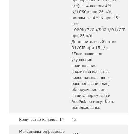
к/с); 1-4 каналы 4M-
N/1080p при 25 к/с,
остальные 4M-N при 15
к/с;
1080N/720p/960H/D1/CIF
при 25 к/с.
Дополнительный поток:
D1/CIF при 15 к/с.
*Если включено
улучшение
кодирования,
аналитика качества
видео, смена сцены,
распознавание лиц,
обнаружение лиц,
защита периметра и
AcuPick не могут быть
использованы.
Количество каналов, IP
12
Максимальное разреше