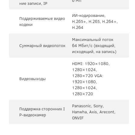
6 Мп
ние записи, IP
ИИ-кодирование,
Поддерживаемые видео
H.265+, H.265, H.264+,
кодеки
H.264
Максимальный поток
Суммарный видеопоток
64 Мбит/с (входящий,
исходящий, на запись)
HDMI: 1920×1080,
1280×1024,
1280×720 VGA:
Видеовыходы
1920×1080,
1280×1024,
1280×720
Panasonic, Sony,
Поддержка сторонних I
Hanwha, Axis, Arecont,
P-видеокамер
ONVIF