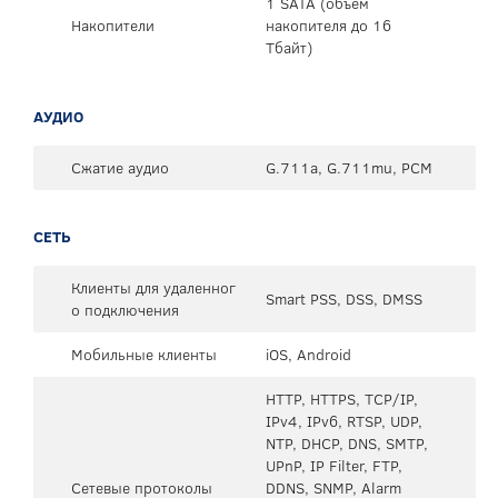
1 SATA (объем
Накопители
накопителя до 16
Тбайт)
АУДИО
Сжатие аудио
G.711a, G.711mu, PCM
СЕТЬ
Клиенты для удаленног
Smart PSS, DSS, DMSS
о подключения
Мобильные клиенты
iOS, Android
HTTP, HTTPS, TCP/IP,
IPv4, IPv6, RTSP, UDP,
NTP, DHCP, DNS, SMTP,
UPnP, IP Filter, FTP,
Сетевые протоколы
DDNS, SNMP, Alarm