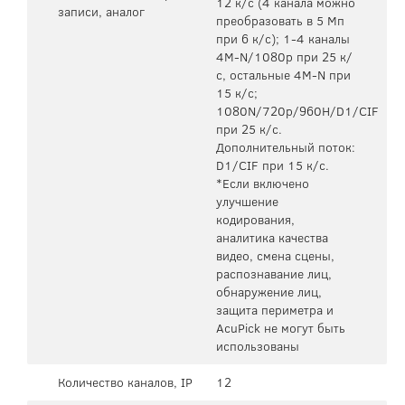
12 к/с (4 канала можно
записи, аналог
преобразовать в 5 Мп
при 6 к/с); 1-4 каналы
4M-N/1080p при 25 к/
с, остальные 4M-N при
15 к/с;
1080N/720p/960H/D1/CIF
при 25 к/с.
Дополнительный поток:
D1/CIF при 15 к/с.
*Если включено
улучшение
кодирования,
аналитика качества
видео, смена сцены,
распознавание лиц,
обнаружение лиц,
защита периметра и
AcuPick не могут быть
использованы
Количество каналов, IP
12