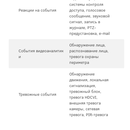
системы контроля
Реакции на события
доступа, голосовое
сообщение, звуковой
сигнал, запись в
журнале, PTZ-
предустановка, e-mail
Обнаружение лица,
События видеоаналитик
распознавание лица,
и
тревога охраны
периметра
Обнаружение
движения, локальная
сигнализация,
тревожный блок,
Тревожные события
тревога HDCVI,
внешняя тревога
камеры, сетевая
тревога, PIR-тревога