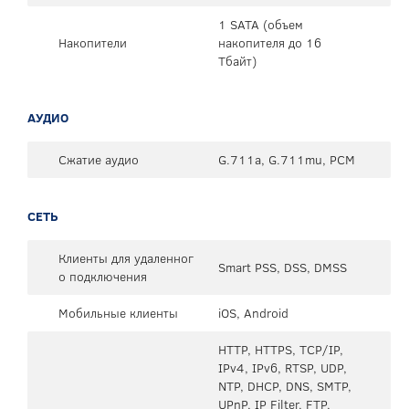
1 SATA (объем
Накопители
накопителя до 16
Тбайт)
АУДИО
Сжатие аудио
G.711a, G.711mu, PCM
СЕТЬ
Клиенты для удаленног
Smart PSS, DSS, DMSS
о подключения
Мобильные клиенты
iOS, Android
HTTP, HTTPS, TCP/IP,
IPv4, IPv6, RTSP, UDP,
NTP, DHCP, DNS, SMTP,
UPnP, IP Filter, FTP,