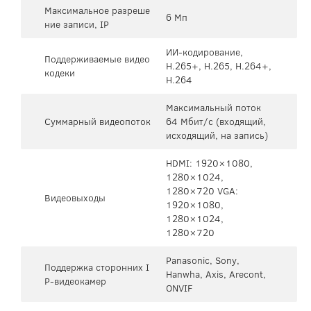
Максимальное разреше
6 Мп
ние записи, IP
ИИ-кодирование,
Поддерживаемые видео
H.265+, H.265, H.264+,
кодеки
H.264
Максимальный поток
Суммарный видеопоток
64 Мбит/с (входящий,
исходящий, на запись)
HDMI: 1920×1080,
1280×1024,
1280×720 VGA:
Видеовыходы
1920×1080,
1280×1024,
1280×720
Panasonic, Sony,
Поддержка сторонних I
Hanwha, Axis, Arecont,
P-видеокамер
ONVIF