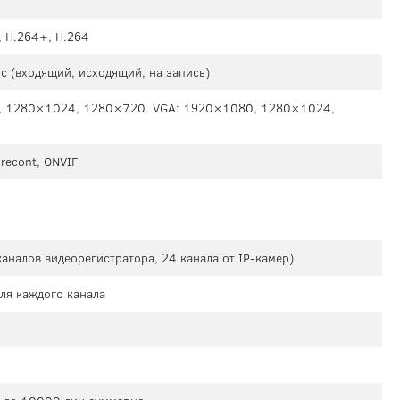
, H.264+, H.264
 (входящий, исходящий, на запись)
, 1280×1024, 1280×720. VGA: 1920×1080, 1280×1024,
Arecont, ONVIF
каналов видеорегистратора, 24 канала от IP-камер)
для каждого канала