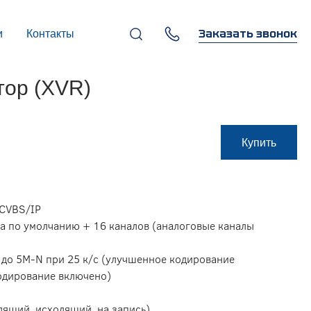
Заказать звонок
и
Контакты
+7 (495) 669-97-07
тор (XVR)
г. Москва, 119270,
Лужнецкая наб., д. 6, стр. 1,
бизнес-центр "Панорама-
Центр"
info@infocom-pro.ru
Купить
/CVBS/IP
ала по умолчанию + 16 каналов (аналоговые каналы
 до 5M-N при 25 к/с (улучшенное кодирование
кодирование включено)
дящий, исходящий, на запись)