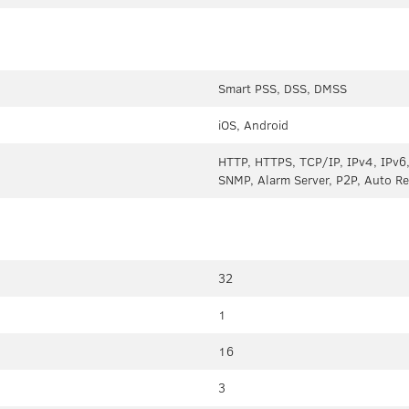
Smart PSS, DSS, DMSS
iOS, Android
HTTP, HTTPS, TCP/IP, IPv4, IPv6,
SNMP, Alarm Server, P2P, Auto Reg
32
1
16
3