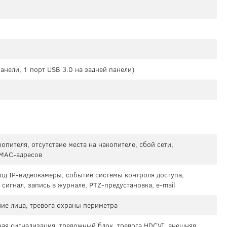
панели, 1 порт USB 3.0 на задней панели)
опителя, отсутствие места на накопителе, сбой сети,
 MAC-адресов
од IP-видеокамеры, событие системы контроля доступа,
сигнал, запись в журнале, PTZ-предустановка, e-mail
ие лица, тревога охраны периметра
ая сигнализация, тревожный блок, тревога HDCVI, внешняя