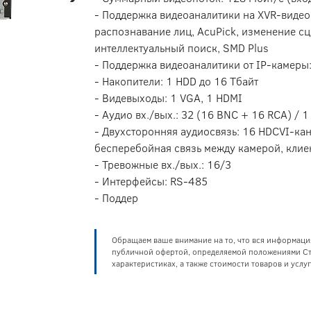
- Поддержка видеоаналитики на XVR-видео
распознавание лиц, AcuPick, изменение сц
интеллектуальный поиск, SMD Plus
- Поддержка видеоаналитики от IP-камеры
- Накопители: 1 HDD до 16 Тбайт
- Видевыходы: 1 VGA, 1 HDMI
- Аудио вх./вых.: 32 (16 BNC + 16 RCA) / 1
- Двухсторонняя аудиосвязь: 16 HDCVI-ка
бесперебойная связь между камерой, клие
- Тревожные вх./вых.: 16/3
- Интерфейсы: RS-485
- Поддер
Обращаем ваше внимание на то, что вся информаци
публичной офертой, определяемой положениями Ста
характеристиках, а также стоимости товаров и усл