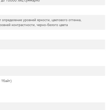
 и до 10000 лиц суммарно
т определение уровней яркости, цветового оттенка,
ровней контрастности, черно-белого цвета
 Тбайт)