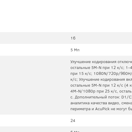
16
5 Мп
Улучшение кодирования отключе
остальные 5M-N при 12 к/с; 1
при 15 к/с; 1080N/720p/960H/
к/с; Улучшение кодирования вк
остальные 5M-N при 12 к/с (4 к
4M-N/1080p при 25 к/с, остал
с. Дополнительный поток: D1/C
аналитика качества видео, смен
периметра и AcuPick не могут 
24