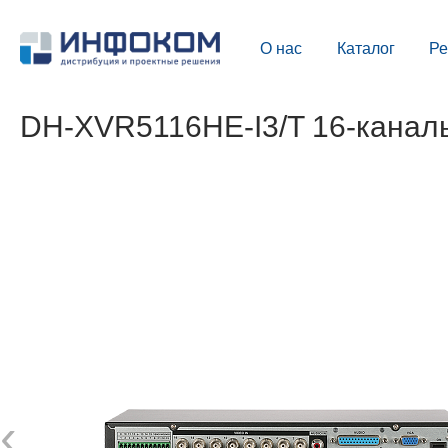
О нас
Каталог
Р
DH-XVR5116HE-I3/T 16-канал
‹