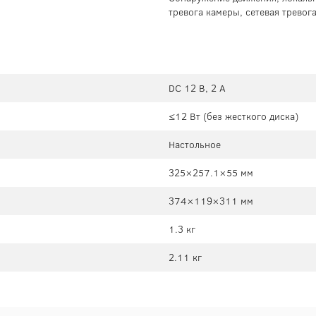
тревога камеры, сетевая тревога
DC 12 В, 2 А
≤12 Вт (без жесткого диска)
Настольное
325×257.1×55 мм
374×119×311 мм
1.3 кг
2.11 кг