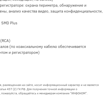
регистраторе: охрана периметра, обнаружение и
ены, анализ качества видео, защита конфиденциальности,
: SMD Plus
 (RCA)
налов (по коаксиальному кабелю обеспечивается
нтом и регистратором)
я, размещенная на сайте, носит информационный характер и не является
тьи 437 (2) ГК РФ. Для получения точной информации о
уг, пожалуйста, обращайтесь к менеджерам компании "ИНФОКОМ".