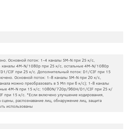
но. Основной поток: 1-4 каналы 5M-N при 25 к/с,
-4 каналы 4M-N/1080p при 25 к/с, остальные 4M-N/1080p
D1/CIF при 25 к/с. Дополнительный поток: D1/CIF при 15
лючено. Основной поток: 1-8 каналы 5M-N при 20 к/с,
анала можно преобразовать в 5 Мп при 6 к/с); 1-8 каналы
ьные 4M-N при 15 к/с; 1080N/720p/960H/D1/CIF при 25 к/
IF при 15 к/с. *Если включено улучшение кодирования,
а сцены, распознавание лиц, обнаружение лиц, защита
быть использованы