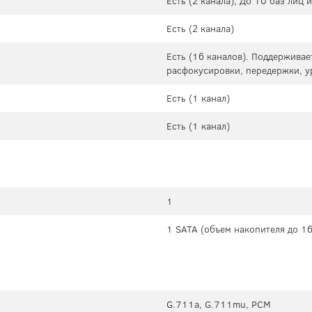
Есть (2 канала), До 10 баз лиц
Есть (2 канала)
Есть (16 каналов). Поддерживае
расфокусировки, передержки, у
Есть (1 канал)
Есть (1 канал)
1
1 SATA (объем накопителя до 16
G.711a, G.711mu, PCM