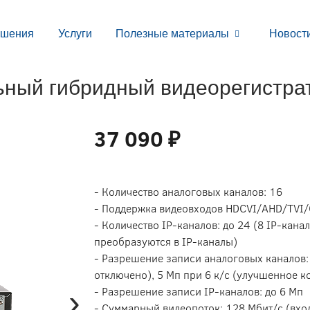
ешения
Услуги
Полезные материалы
Новост
ьный гибридный видеорегистра
37 090 ₽
- Количество аналоговых каналов: 16
- Поддержка видеовходов HDCVI/AHD/TVI
- Количество IP-каналов: до 24 (8 IP-кан
преобразуются в IP-каналы)
- Разрешение записи аналоговых каналов:
отключено), 5 Мп при 6 к/с (улучшенное 
›
- Разрешение записи IP-каналов: до 6 Мп
- Суммарный видеопоток: 128 Мбит/с (вхо