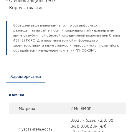
- Степень защиты: IP67
- Корпус: пластик
Обращаем ваше внимание на то, что вся информация,
размещенная на сайте, носит информационный характер и не
является публичной офертой, определяемой положениями Статьи
437 (2) ГК РФ. Для получения точной информации о
характеристиках, а также стоимости товаров и услуг, пожалуйста,
обращайтесь к менеджерам компании "ИНФОКОМ".
Характеристики
КАМЕРА
Матрица
2 Мп КМОП
0.02 лк (цвет, F2.0, 30
IRE); 0.002 лк (ч/б,
Чувствительность
F2.0, 30 IRE); 0 лк