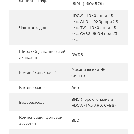
Форматы кадра
960H (960×576)
HDCVI: 1080p при 25
к/с. AHD: 1080p при 25
Частота кадров
к/с. TVI: 1080p при 25
к/с. CVBS: 960H при 25
к/с
Широкий динамический
DWDR
диапазон
Механический ИК-
Режим "день/ночь"
фильтр
Баланс белого
Авто
BNC (переключаемый
Видеовыходы
HDCVI/TVI/AHD/CVBS)
Компенсация фоновой
BLC
засветки