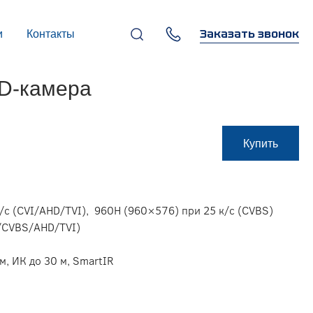
Заказать звонок
и
Контакты
+7 (495) 669-97-07
HD-камера
г. Москва, 119270,
Лужнецкая наб., д. 6, стр. 1,
бизнес-центр "Панорама-
Центр"
info@infocom-pro.ru
Купить
/c (CVI/AHD/TVI), 960H (960×576) при 25 к/с (CVBS)
I/CVBS/AHD/TVI)
м, ИК до 30 м, SmartIR