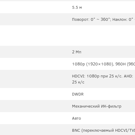
5.5 м
Поворот: 0° ~ 360°; Наклон: 0°
2 Мп
1080p (1920×1080), 960H (96
HDCVI: 1080p при 25 к/с. AHD: 
25 к/с
DWDR
Механический ИК-фильтр
Авто
BNC (переключаемый HDCVI/TV