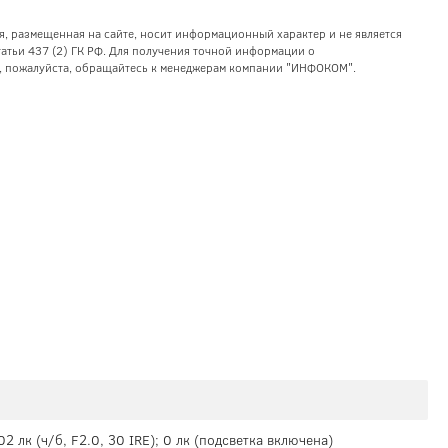
я, размещенная на сайте, носит информационный характер и не является
тьи 437 (2) ГК РФ. Для получения точной информации о
уг, пожалуйста, обращайтесь к менеджерам компании "ИНФОКОМ".
002 лк (ч/б, F2.0, 30 IRE); 0 лк (подсветка включена)