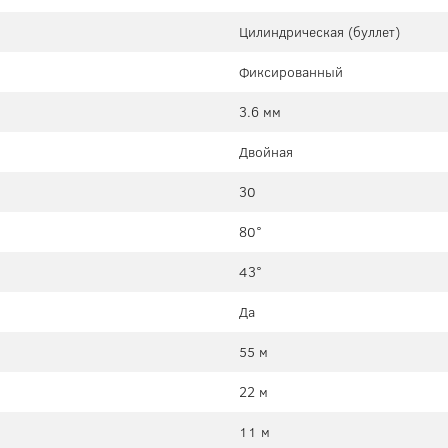
Цилиндрическая (буллет)
Фиксированный
3.6 мм
Двойная
30
80°
43°
Да
55 м
22 м
11 м