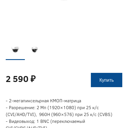
2 590 ₽
Купить
- 2-мегапиксельрная КМОП-матрица
- Разрешение: 2 Мп (1920×1080) при 25 к/c
(CVI/AHD/TVI), 960H (960×576) при 25 к/с (CVBS)
- Видеовыход: 1 BNC (переключаемый
CVI/CVBS/AHD/TVI)