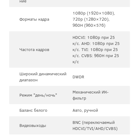
ние
1080p (1920×1080),
Форматы кадра
720p (1280×720),
960H (960×576)
HDCVI: 1080p при 25
к/с. AHD: 1080p при 25
Частота кадров
к/с. TVI: 1080p при 25
к/с. CVBS: 960H при 25
к/с
Широкий динамический
DWDR
диапазон
Механический ИК-
Режим "день/ночь"
фильтр
Баланс белого
Авто, ручной
BNC (переключаемый
Видеовыходы
HDCVI/TVI/AHD/CVBS)