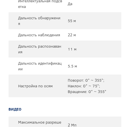
Интеллектуальная подсв
Да
етка
Дальность обнаружени
55 м
я
Дальность наблюдения
22 м
Дальность распознаван
11 м
ия
Дальность идентификац
5.5 м
ии
Поворот: 0° ~ 355°;
Настройка по осям
Наклон: 0° ~ 75°;
Вращение: 0° ~ 355°
ВИДЕО
Максимальное разреше
2 Мп