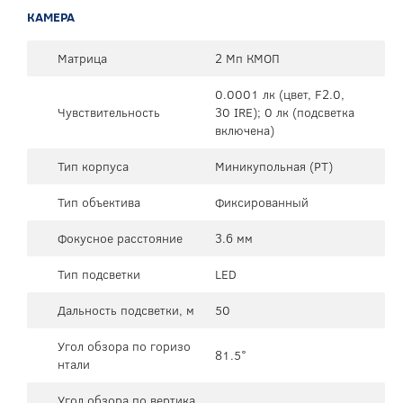
КАМЕРА
Матрица
2 Мп КМОП
0.0001 лк (цвет, F2.0,
Чувствительность
30 IRE); 0 лк (подсветка
включена)
Тип корпуса
Миникупольная (PT)
Тип объектива
Фиксированный
Фокусное расстояние
3.6 мм
Тип подсветки
LED
Дальность подсветки, м
50
Угол обзора по горизо
81.5°
нтали
Угол обзора по вертика