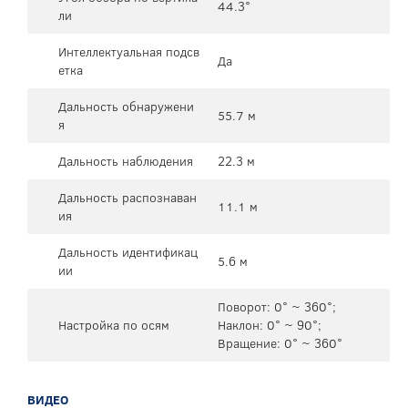
44.3°
ли
Интеллектуальная подсв
Да
етка
Дальность обнаружени
55.7 м
я
Дальность наблюдения
22.3 м
Дальность распознаван
11.1 м
ия
Дальность идентификац
5.6 м
ии
Поворот: 0° ~ 360°;
Настройка по осям
Наклон: 0° ~ 90°;
Вращение: 0° ~ 360°
ВИДЕО