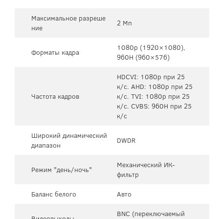
Максимальное разреше
2 Мп
ние
1080p (1920×1080),
Форматы кадра
960H (960×576)
HDCVI: 1080p при 25
к/с. AHD: 1080p при 25
Частота кадров
к/с. TVI: 1080p при 25
к/с. CVBS: 960H при 25
к/с
Широкий динамический
DWDR
диапазон
Механический ИК-
Режим "день/ночь"
фильтр
Баланс белого
Авто
BNC (переключаемый
Видеовыходы