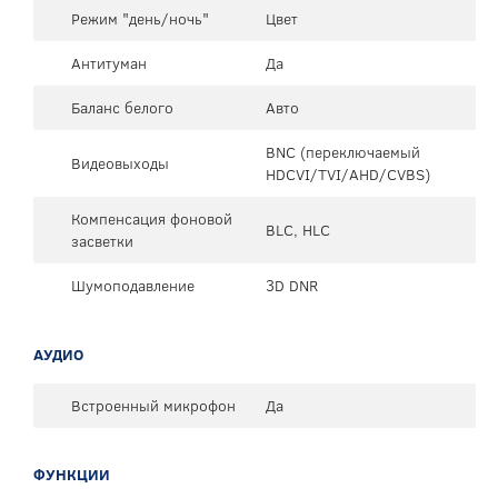
Режим "день/ночь"
Цвет
Антитуман
Да
Баланс белого
Авто
BNC (переключаемый
Видеовыходы
HDCVI/TVI/AHD/CVBS)
Компенсация фоновой
BLC, HLC
засветки
Шумоподавление
3D DNR
АУДИО
Встроенный микрофон
Да
ФУНКЦИИ