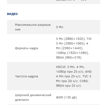
ВИДЕО
Максимальное разреше
5 Мп
ние
5 Mп (2880×1620), TVI
5 Mп (2960×1665), 4
Форматы кадра
Mп (2560×1440),
1080p (1920×1080),
960H (960×576)
HDCVI: 5 Мп, 4 Мп,
1080p при 25 к/с; AHD:
Частота кадров
4 Мп при 25 к/с. TVI: 5
Мп при 20 к/с. CVBS:
960H при 25 к/с
Широкий динамический
WDR (130 дБ)
диапазон