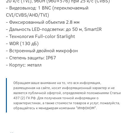
20 к/c (TVI), 960H (960×576) при 25 к/с (CVBS)
- Видеовыход: 1 BNC (переключаемый
CVI/CVBS/AHD/TVI)
- Фиксированный объектив 2.8 мм
- Дальность LED-подсветки: до 50 м, SmartIR
- Технология Full-color Starlight
- WDR (130 дБ)
- Встроенный двойной микрофон
- Степень защиты: IP67
- Корпус: металл
Обращаем ваше внимание на то, что вся информация,
размещенная на сайте, носит информационный характер и не
является публичной офертой, определяемой положениями Статьи
437 (2) ГК РФ. Для получения точной информации о
характеристиках, а также стоимости товаров и услуг, пожалуйста,
обращайтесь к менеджерам компании "ИНФОКОМ".