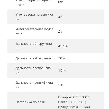
89°
нтали
Угол обзора по вертика
48°
ли
Интеллектуальная подсв
Да
етка
Дальность обнаружени
49.9 м
я
Дальность наблюдения
20 м
Дальность распознаван
10 м
ия
Дальность идентификац
5 м
ии
Поворот: 0° ~ 360°;
Настройка по осям
Наклон: 0° ~ 90°;
Вращение: 0° ~ 360°