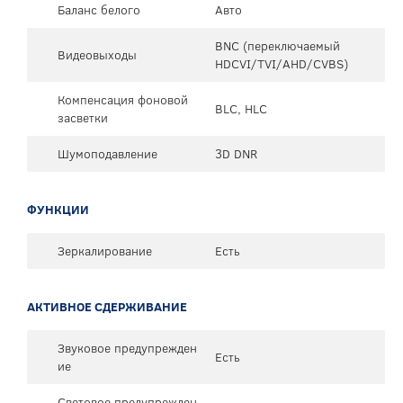
Баланс белого
Авто
BNC (переключаемый
Видеовыходы
HDCVI/TVI/AHD/CVBS)
Компенсация фоновой
BLC, HLC
засветки
Шумоподавление
3D DNR
ФУНКЦИИ
Зеркалирование
Есть
АКТИВНОЕ СДЕРЖИВАНИЕ
Звуковое предупрежден
Есть
ие
Световое предупрежден