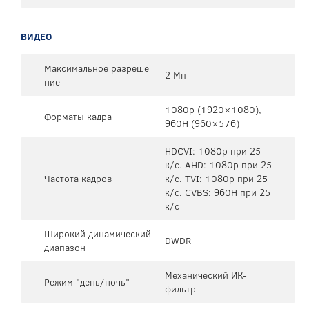
ВИДЕО
Максимальное разреше
2 Мп
ние
1080p (1920×1080),
Форматы кадра
960H (960×576)
HDCVI: 1080p при 25
к/с. AHD: 1080p при 25
Частота кадров
к/с. TVI: 1080p при 25
к/с. CVBS: 960H при 25
к/с
Широкий динамический
DWDR
диапазон
Механический ИК-
Режим "день/ночь"
фильтр