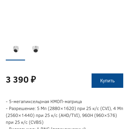
3 390 ₽
Купить
- 5-мегапиксельрная КМОП-матрица
- Разрешение: 5 Мп (2880×1620) при 25 к/c (CVI), 4 Мп
(2560×1440) при 25 к/c (AHD/TVI), 960H (960×576)
при 25 к/с (CVBS)
- Видеовыход: 1 BNC (переключаемый