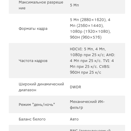
Максимальное разреше
5 Мп
ние
5 Mп (2880×1620), 4
Mп (2560×1440),
Форматы кадра
1080p (1920×1080),
960H (960×576)
HDCVI: 5 Мп, 4 Мп,
1080p при 25 к/с; AHD:
Частота кадров
4 Мп при 25 к/с. TVI: 4
Мп при 25 к/с. CVBS:
960H при 25 к/с
Широкий динамический
DWDR
диапазон
Механический ИК-
Режим "день/ночь"
фильтр
Баланс белого
Авто
BNC (переключаемый