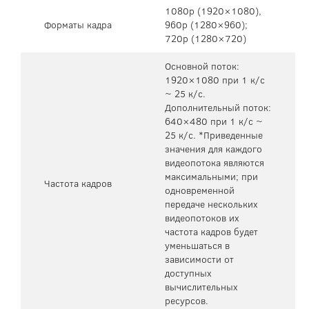
1080p (1920×1080),
Форматы кадра
960p (1280×960);
720p (1280×720)
Основной поток:
1920×1080 при 1 к/с
~ 25 к/с.
Дополнительный поток:
640×480 при 1 к/с ~
25 к/с. *Приведенные
значения для каждого
видеопотока являются
максимальными; при
Частота кадров
одновременной
передаче нескольких
видеопотоков их
частота кадров будет
уменьшаться в
зависимости от
доступных
вычислительных
ресурсов.