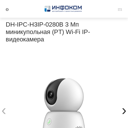
DH-IPC-H3IP-0280B 3 Мп
миникупольная (PT) Wi-Fi IP-
видеокамера
‹
›