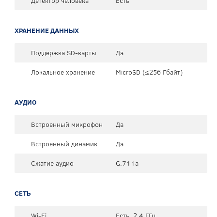
Детектор человека
Есть
ХРАНЕНИЕ ДАННЫХ
Поддержка SD-карты
Да
Локальное хранение
MicroSD (≤256 Гбайт)
АУДИО
Встроенный микрофон
Да
Встроенный динамик
Да
Сжатие аудио
G.711a
СЕТЬ
Wi-Fi
Есть, 2.4 ГГц