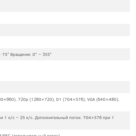
~ 75° Вращение: 0° ~ 355°
0×960), 720p (1280×720), D1 (704×576), VGA (640×480),
и 1 к/c ~ 25 к/c. Дополнительный поток: 704×576 при 1
 MJPEG (дополнительный поток)