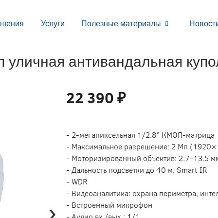
ешения
Услуги
Полезные материалы
Новост
уличная антивандальная купо
22 390 ₽
- 2-мегапиксельная 1/2.8” КМОП-матрица
- Максимальное разрешение: 2 Мп (1920×
- Моторизированный объектив: 2.7-13.5 м
- Дальность подсветки до 40 м, Smart IR
- WDR
- Видеоаналитика: охрана периметра, инте
›
- Встроенный микрофон
- Аудио вх./вых.: 1/1