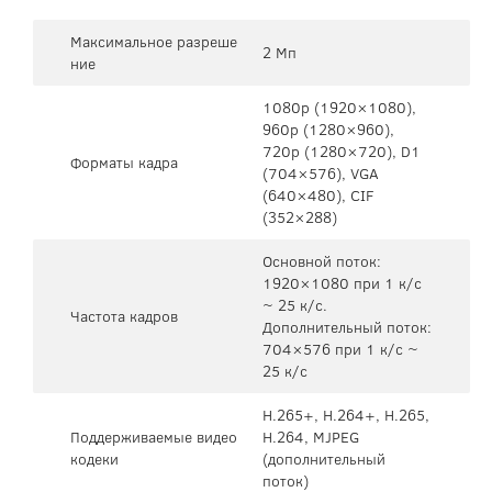
Максимальное разреше
2 Мп
ние
1080p (1920×1080),
960p (1280×960),
720p (1280×720), D1
Форматы кадра
(704×576), VGA
(640×480), CIF
(352×288)
Основной поток:
1920×1080 при 1 к/c
~ 25 к/c.
Частота кадров
Дополнительный поток:
704×576 при 1 к/c ~
25 к/c
H.265+, H.264+, H.265,
Поддерживаемые видео
H.264, MJPEG
кодеки
(дополнительный
поток)