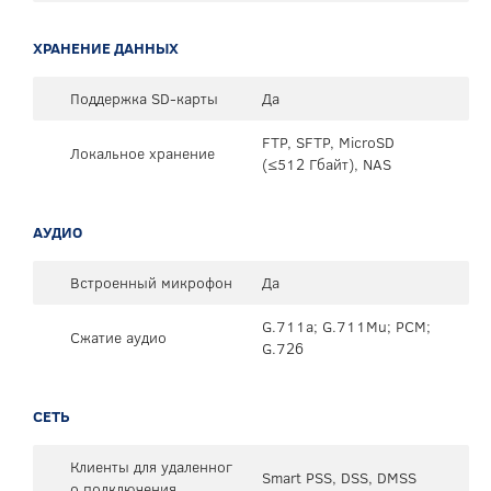
ХРАНЕНИЕ ДАННЫХ
Поддержка SD-карты
Да
FTP, SFTP, MicroSD
Локальное хранение
(≤512 Гбайт), NAS
АУДИО
Встроенный микрофон
Да
G.711a; G.711Mu; PCM;
Сжатие аудио
G.726
СЕТЬ
Клиенты для удаленног
Smart PSS, DSS, DMSS
о подключения