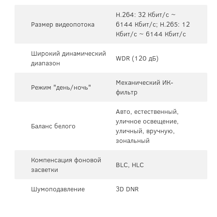
H.264: 32 Кбит/с ~
Размер видеопотока
6144 Кбит/с; H.265: 12
Кбит/с ~ 6144 Кбит/с
Широкий динамический
WDR (120 дБ)
диапазон
Механический ИК-
Режим "день/ночь"
фильтр
Авто, естественный,
уличное освещение,
Баланс белого
уличный, вручную,
зональный
Компенсация фоновой
BLC, HLC
засветки
Шумоподавление
3D DNR