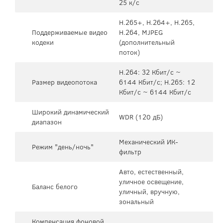
25 к/c
H.265+, H.264+, H.265,
Поддерживаемые видео
H.264, MJPEG
кодеки
(дополнительный
поток)
H.264: 32 Кбит/с ~
Размер видеопотока
6144 Кбит/с; H.265: 12
Кбит/с ~ 6144 Кбит/с
Широкий динамический
WDR (120 дБ)
диапазон
Механический ИК-
Режим "день/ночь"
фильтр
Авто, естественный,
уличное освещение,
Баланс белого
уличный, вручную,
зональный
Компенсация фоновой