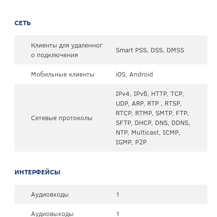
СЕТЬ
Клиенты для удаленног
Smart PSS, DSS, DMSS
о подключения
Мобильные клиенты
iOS; Android
IPv4, IPv6, HTTP, TCP,
UDP, ARP, RTP , RTSP,
RTCP, RTMP, SMTP, FTP,
Сетевые протоколы
SFTP, DHCP, DNS, DDNS,
NTP, Multicast, ICMP,
IGMP, P2P
ИНТЕРФЕЙСЫ
Аудиовходы
1
Аудиовыходы
1