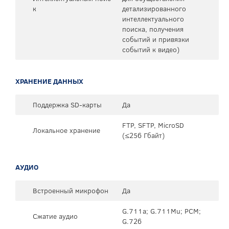
к
детализированного
интеллектуального
поиска, получения
событий и привязки
событий к видео)
ХРАНЕНИЕ ДАННЫХ
Поддержка SD-карты
Да
FTP, SFTP, MicroSD
Локальное хранение
(≤256 Гбайт)
АУДИО
Встроенный микрофон
Да
G.711a; G.711Mu; PCM;
Сжатие аудио
G.726