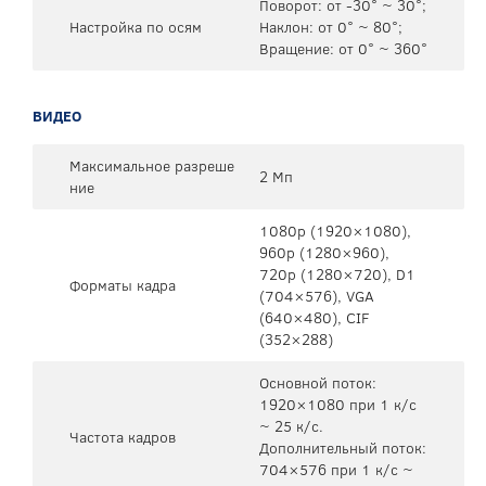
Поворот: от -30° ~ 30°;
Настройка по осям
Наклон: от 0° ~ 80°;
Вращение: от 0° ~ 360°
ВИДЕО
Максимальное разреше
2 Мп
ние
1080p (1920×1080),
960p (1280×960),
720p (1280×720), D1
Форматы кадра
(704×576), VGA
(640×480), CIF
(352×288)
Основной поток:
1920×1080 при 1 к/c
~ 25 к/c.
Частота кадров
Дополнительный поток:
704×576 при 1 к/c ~