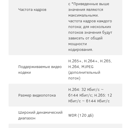
с *Приведенные выше
Частота кадров
значения являются
максимальными.
частота кадров каждого
потока; для нескольких
потоков значения будут
зависеть от общей
мощности
кодирования.
H.265+, H.264+, H.265,
Поддерживаемые видео
H.264, MJPEG
кодеки
(дополнительный
поток)
H.264: 32 Кбит/с ~
Размер видеопотока
6144 Кбит/с; H.265: 12
Кбит/с ~ 6144 Кбит/с
Широкий динамический
WDR (120 дБ)
диапазон