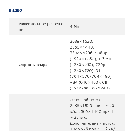
ВИДЕО
Максимальное разреше
4 Мп
ние
2688×1520,
2560×1440,
2304×1296, 1080р
(1920×1080), 1.3 Мп
Форматы кадра
(1280×960), 720p
(1280×720), D1
(704×576/704×480),
VGA (640×480), CIF
(352×288, 352×240)
Основной поток:
2688×1520 при 1 ~ 20
к/c, 2560×1440 при 1
~ 25 к/c.
Дополнительный поток:
704×576 при 1 ~ 25 к/