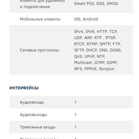
Клиенты для удаленног
Smart PSS, DSS, DMSS
о подключения
Мобильные клиенты
iOS, Android
IPv4, IPv6, HTTP, TCP,
UDP, ARP, RTP , RTSP,
RTCP, RTMP, SMTP, FTP,
Сетевые протоколы
SFTP, DHCP, DNS, DDNS,
QoS, UPnP, NTP,
Multicast, ICMP, IGMP,
NFS, PPPoE, Bonjour
ИНТЕРФЕЙСЫ
Аудиовходы
1
Аудиовыходы
1
Тревожные входы
1