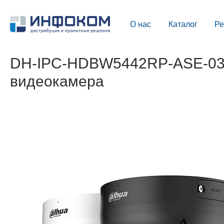
О нас
Каталог
Р
DH-IPC-HDBW5442RP-ASE-0360
видеокамера