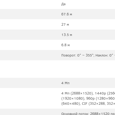
Да
67.6 м
27 м
13.5 м
6.8 м
Поворот: 0° ~ 355°; Наклон: 0°
4 Мп
4 Mп (2688×1520), 1440p (25
(1920×1080), 960p (1280×960
(640×480), CIF (352×288, 352
Основной поток: 2688×1520 при