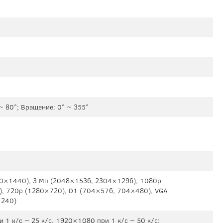
 ~ 80°; Вращение: 0° ~ 355°
60×1440), 3 Mп (2048×1536, 2304×1296), 1080p
), 720p (1280×720), D1 (704×576, 704×480), VGA
×240)
 1 к/с ~ 25 к/с, 1920×1080 при 1 к/с ~ 50 к/с;