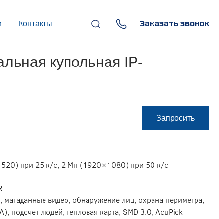
Заказать звонок
и
Контакты
+7 (495) 669-97-07
ьная купольная IP-
г. Москва, 119270,
Лужнецкая наб., д. 6, стр. 1,
бизнес-центр "Панорама-
Центр"
info@infocom-pro.ru
Запросить
520) при 25 к/c, 2 Мп (1920×1080) при 50 к/с
R
, матаданные видео, обнаружение лиц, охрана периметра,
A), подсчет людей, тепловая карта, SMD 3.0, AcuPick