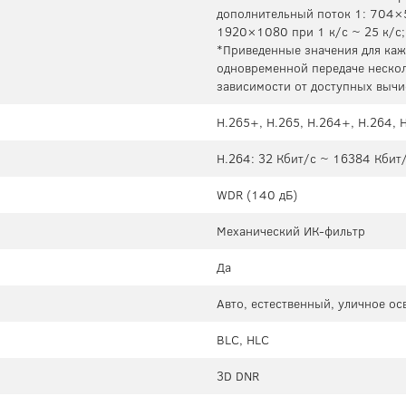
дополнительный поток 1: 704×5
1920×1080 при 1 к/с ~ 25 к/с;
*Приведенные значения для каж
одновременной передаче нескол
зависимости от доступных вычи
H.265+, H.265, H.264+, H.264,
H.264: 32 Кбит/с ~ 16384 Кбит
WDR (140 дБ)
Механический ИК-фильтр
Да
Авто, естественный, уличное о
BLC, HLC
3D DNR