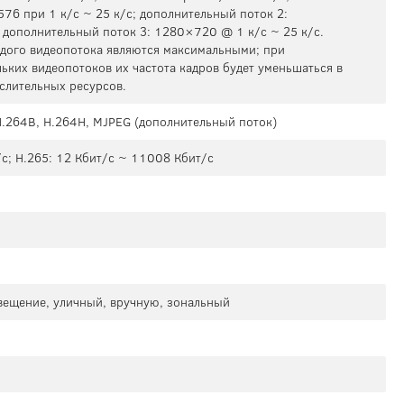
76 при 1 к/с ~ 25 к/с; дополнительный поток 2:
 дополнительный поток 3: 1280×720 @ 1 к/с ~ 25 к/с.
дого видеопотока являются максимальными; при
ьких видеопотоков их частота кадров будет уменьшаться в
слительных ресурсов.
 H.264B, H.264H, MJPEG (дополнительный поток)
/с; H.265: 12 Кбит/с ~ 11008 Кбит/с
свещение, уличный, вручную, зональный