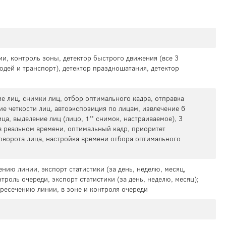
ии, контроль зоны, детектор быстрого движения (все 3
дей и транспорт), детектор праздношатания, детектор
ие лиц, снимки лиц, отбор оптимального кадра, отправка
е четкости лиц, автоэкспозиция по лицам, извлечение 6
ца, выделение лиц (лицо, 1'' снимок, настраиваемое), 3
 реальном времени, оптимальный кадр, приоритет
поворота лица, настройка времени отбора оптимального
ению линии, экспорт статистики (за день, неделю, месяц,
нтроль очереди, экспорт статистики (за день, неделю, месяц);
ересечению линии, в зоне и контроля очереди