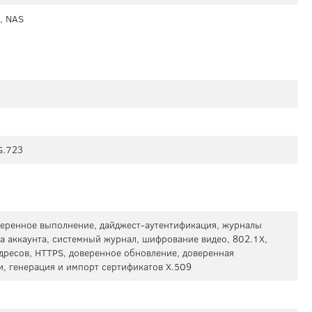
), NAS
G.723
еренное выполнение, дайджест-аутентификация, журналы
а аккаунта, системный журнал, шифрование видео, 802.1X,
дресов, HTTPS, доверенное обновление, доверенная
, генерация и импорт сертификатов X.509