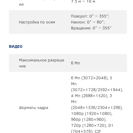
7.5 м ~ 16 м
ии
Поворот: 0° ~ 355°;
Настройка по осям
Наклон: 0° ~ 80°;
Вращение: 0° ~ 355°
ВИДЕО
Максимальное разреше
6 Мп
ние
6 Mп (3072×2048), 5
Mп
(3072×1728/2592×1944),
4 Mп (2688×1520), 3
Mп
Форматы кадра
(2048×1536/2304×1296),
1080p (1920×1080),
960p (1280×960),
720p (1280×720), D1
(704×576), CIF