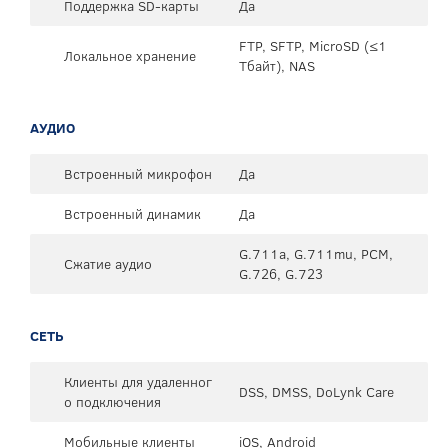
Поддержка SD-карты
Да
FTP, SFTP, MicroSD (≤1
Локальное хранение
Тбайт), NAS
АУДИО
Встроенный микрофон
Да
Встроенный динамик
Да
G.711a, G.711mu, PCM,
Сжатие аудио
G.726, G.723
СЕТЬ
Клиенты для удаленног
DSS, DMSS, DoLynk Care
о подключения
Мобильные клиенты
iOS, Android