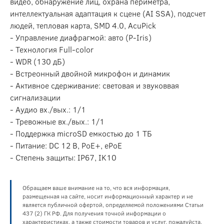
видео, обнаружение лиц, охрана периметра,
интеллектуальная адаптация к сцене (AI SSA), подсчет
людей, тепловая карта, SMD 4.0, AcuPick
- Управление диафрагмой: авто (P-Iris)
- Технология Full-color
- WDR (130 дБ)
- Встреонный двойной микрофон и динамик
- Активное сдерживание: световая и звуковвая
сигнализации
- Аудио вх./вых.: 1/1
- Тревожные вх./вых.: 1/1
- Поддержка microSD емкостью до 1 ТБ
- Питание: DC 12 В, PoE+, ePoE
- Степень защиты: IP67, IK10
Обращаем ваше внимание на то, что вся информация,
размещенная на сайте, носит информационный характер и не
является публичной офертой, определяемой положениями Статьи
437 (2) ГК РФ. Для получения точной информации о
характеристиках, а также стоимости товаров и услуг, пожалуйста,