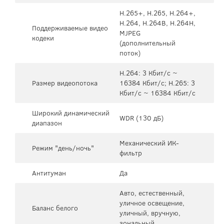
H.265+, H.265, H.264+,
H.264, H.264B, H.264H,
Поддерживаемые видео
MJPEG
кодеки
(дополнительный
поток)
H.264: 3 Кбит/с ~
Размер видеопотока
16384 Кбит/с; H.265: 3
Кбит/с ~ 16384 Кбит/с
Широкий динамический
WDR (130 дБ)
диапазон
Механический ИК-
Режим "день/ночь"
фильтр
Антитуман
Да
Авто, естественный,
уличное освещение,
Баланс белого
уличный, вручную,
зональный