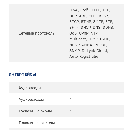
IPv4, IPv6, HTTP, TCP,
UDP, ARP, RTP , RTSP,
RTCP, RTMP, SMTP, FTP,
SFTP, DHCP, DNS, DDNS,
Сетевые протоколы
QoS, UPnP, NTP,
Multicast, ICMP, IGMP,
NFS, SAMBA, PPPoE,
SNMP, DoLynk Cloud,
Auto Registration
ИНТЕРФЕЙСЫ
Аудиовходы
1
Аудиовыходы
1
Тревожные входы
1
Тревожные выходы
1