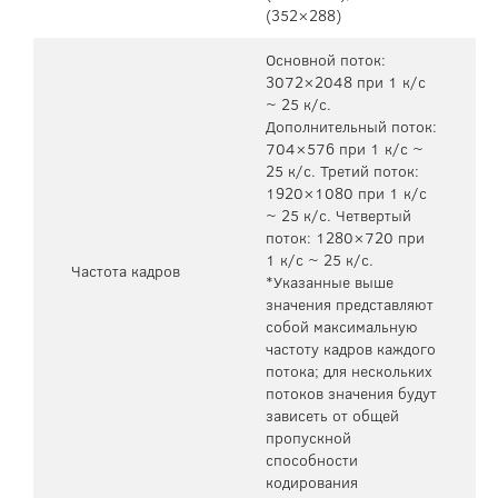
(352×288)
Основной поток:
3072×2048 при 1 к/с
~ 25 к/с.
Дополнительный поток:
704×576 при 1 к/с ~
25 к/с. Третий поток:
1920×1080 при 1 к/с
~ 25 к/с. Четвертый
поток: 1280×720 при
1 к/с ~ 25 к/с.
Частота кадров
*Указанные выше
значения представляют
собой максимальную
частоту кадров каждого
потока; для нескольких
потоков значения будут
зависеть от общей
пропускной
способности
кодирования