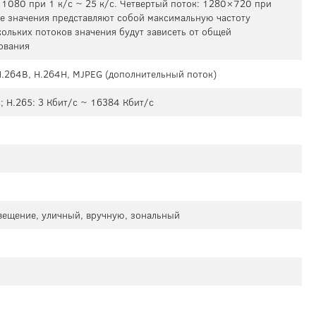
0×1080 при 1 к/с ~ 25 к/с. Четвертый поток: 1280×720 при
ше значения представляют собой максимальную частоту
кольких потоков значения будут зависеть от общей
ования
 H.264B, H.264H, MJPEG (дополнительный поток)
; H.265: 3 Кбит/с ~ 16384 Кбит/с
свещение, уличный, вручную, зональный