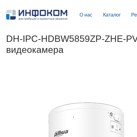
О нас
Каталог
Р
DH-IPC-HDBW5859ZP-ZHE-PV-P
видеокамера