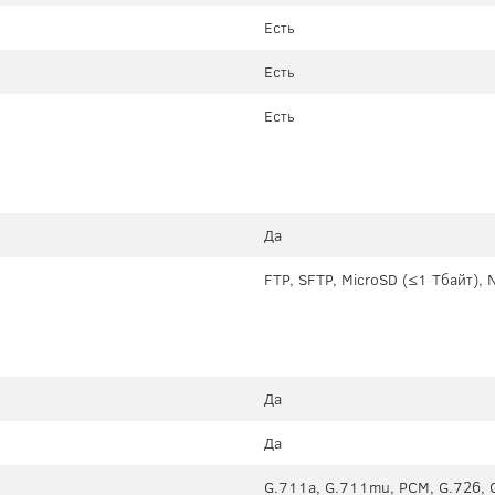
Есть
Есть
Есть
Да
FTP, SFTP, MicroSD (≤1 Тбайт), 
Да
Да
G.711a, G.711mu, PCM, G.726, 