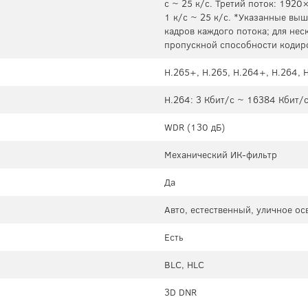
с ~ 25 к/с. Третий поток: 192
1 к/с ~ 25 к/с. *Указанные вы
кадров каждого потока; для нес
пропускной способности кодир
H.265+, H.265, H.264+, H.264,
H.264: 3 Кбит/с ~ 16384 Кбит/с
WDR (130 дБ)
Механический ИК-фильтр
Да
Авто, естественный, уличное о
Есть
BLC, HLC
3D DNR