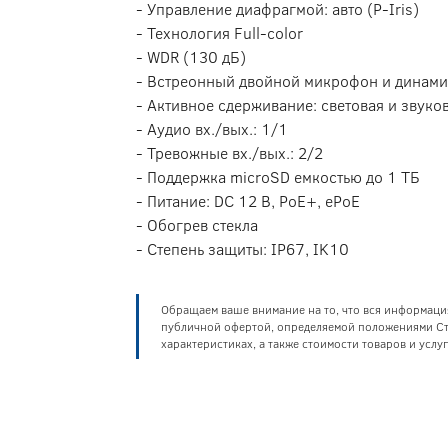
- Управление диафрагмой: авто (P-Iris)
- Технология Full-color
- WDR (130 дБ)
- Встреонный двойной микрофон и динам
- Активное сдерживание: световая и звуко
- Аудио вх./вых.: 1/1
- Тревожные вх./вых.: 2/2
- Поддержка microSD емкостью до 1 ТБ
- Питание: DC 12 В, PoE+, ePoE
- Обогрев стекла
- Степень защиты: IP67, IK10
Обращаем ваше внимание на то, что вся информаци
публичной офертой, определяемой положениями Ста
характеристиках, а также стоимости товаров и усл