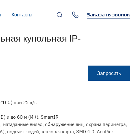
Заказать звонок
и
Контакты
+7 (495) 669-97-07
ная купольная IP-
г. Москва, 119270,
Лужнецкая наб., д. 6, стр. 1,
бизнес-центр "Панорама-
Центр"
info@infocom-pro.ru
Запросить
2160) при 25 к/с
D) и до 60 м (ИК), SmartIR
, матаданные видео, обнаружение лиц, охрана периметра,
A), подсчет людей, тепловая карта, SMD 4.0, AcuPick