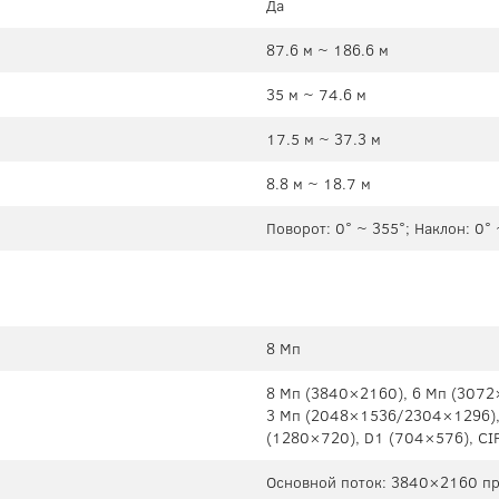
Да
87.6 м ~ 186.6 м
35 м ~ 74.6 м
17.5 м ~ 37.3 м
8.8 м ~ 18.7 м
Поворот: 0° ~ 355°; Наклон: 0°
8 Мп
8 Mп (3840×2160), 6 Mп (3072
3 Mп (2048×1536/2304×1296),
(1280×720), D1 (704×576), CI
Основной поток: 3840×2160 при