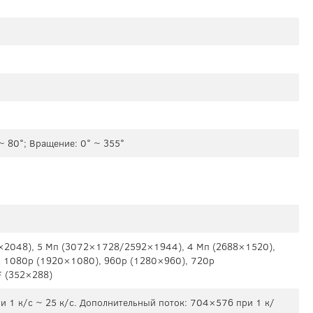
 ~ 80°; Вращение: 0° ~ 355°
×2048), 5 Mп (3072×1728/2592×1944), 4 Mп (2688×1520),
 1080p (1920×1080), 960p (1280×960), 720p
F (352×288)
 1 к/с ~ 25 к/с. Дополнительный поток: 704×576 при 1 к/