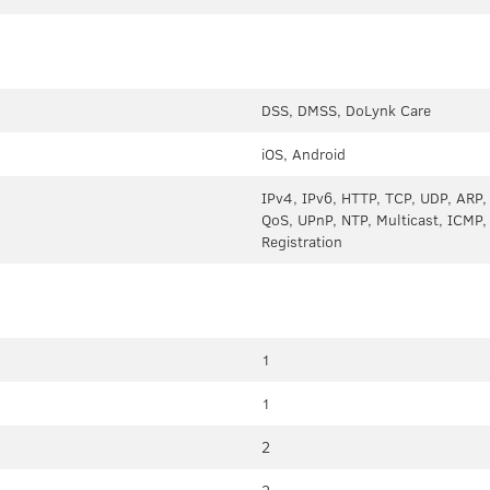
DSS, DMSS, DoLynk Care
iOS, Android
IPv4, IPv6, HTTP, TCP, UDP, ARP
QoS, UPnP, NTP, Multicast, ICM
Registration
1
1
2