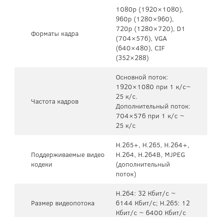
1080p (1920×1080),
960p (1280×960),
720p (1280×720), D1
Форматы кадра
(704×576), VGA
(640×480), CIF
(352×288)
Основной поток:
1920×1080 при 1 к/с~
25 к/с.
Частота кадров
Дополнительный поток:
704×576 при 1 к/с ~
25 к/с
H.265+, H.265, H.264+,
Поддерживаемые видео
H.264, H.264B, MJPEG
кодеки
(дополнительный
поток)
H.264: 32 Кбит/с ~
Размер видеопотока
6144 Кбит/с; H.265: 12
Кбит/с ~ 6400 Кбит/с