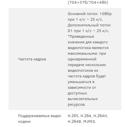
(704×576/704×480)
Основной поток: 1080p
при 1 к/с ~ 25 к/с.
Дополнительный поток:
D1 при 1 к/с ~ 25 к/с.
*Приведенные
значения для каждого
видеопотока являются
максимальными; при
Частота кадров
одновременной
передаче нескольких
видеопотоков их
частота кадров будет
уменьшаться в
зависимости от
доступных
вычислительных
ресурсов.
Поддерживаемые видео
H.265, H.264, H.264H,
кодеки
H.264B, MJPEG