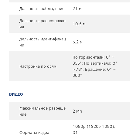
Дальность наблюдения
21 м
Дальность распознаван
10.5 м
ия
Дальность идентификац
5.2 м
ии
По горизонтали: 0° ~
355°; По вертикали: 0°
Настройка по осям
~78°; Вращение: 0° ~
360°
ВИДЕО
Максимальное разреше
2 Мп
ние
1080p (1920×1080),
Форматы кадра
D1