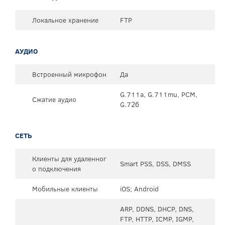
Локальное хранение
FTP
АУДИО
Встроенный микрофон
Да
G.711a, G.711mu, PCM,
Сжатие аудио
G.726
СЕТЬ
Клиенты для удаленног
Smart PSS, DSS, DMSS
о подключения
Мобильные клиенты
iOS; Android
ARP, DDNS, DHCP, DNS,
FTP, HTTP, ICMP, IGMP,