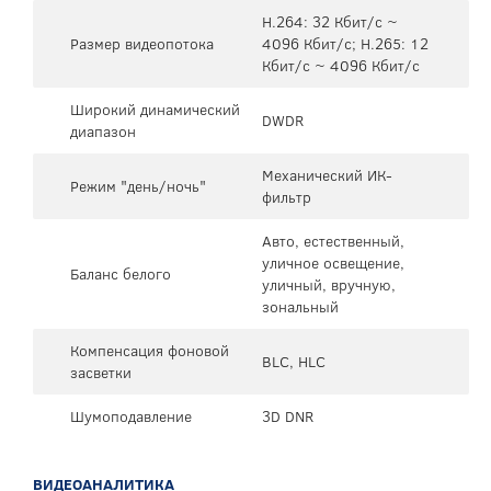
H.264: 32 Кбит/с ~
Размер видеопотока
4096 Кбит/с; H.265: 12
Кбит/с ~ 4096 Кбит/с
Широкий динамический
DWDR
диапазон
Механический ИК-
Режим "день/ночь"
фильтр
Авто, естественный,
уличное освещение,
Баланс белого
уличный, вручную,
зональный
Компенсация фоновой
BLC, HLC
засветки
Шумоподавление
3D DNR
ВИДЕОАНАЛИТИКА