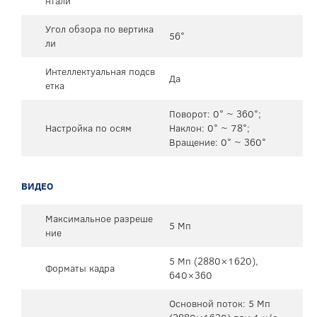
нтали
Угол обзора по вертика
56°
ли
Интеллектуальная подсв
Да
етка
Поворот: 0° ~ 360°;
Настройка по осям
Наклон: 0° ~ 78°;
Вращение: 0° ~ 360°
ВИДЕО
Максимальное разреше
5 Мп
ние
5 Мп (2880×1620),
Форматы кадра
640×360
Основной поток: 5 Мп