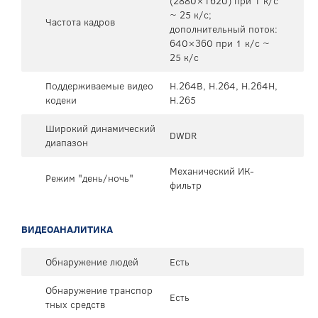
(2880×1620) при 1 к/с
~ 25 к/с;
Частота кадров
дополнительный поток:
640×360 при 1 к/с ~
25 к/с
Поддерживаемые видео
H.264B, H.264, H.264H,
кодеки
H.265
Широкий динамический
DWDR
диапазон
Механический ИК-
Режим "день/ночь"
фильтр
ВИДЕОАНАЛИТИКА
Обнаружение людей
Есть
Обнаружение транспор
Есть
тных средств