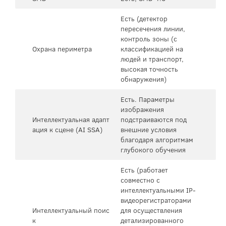
Есть (детектор
пересечения линии,
контроль зоны (с
Охрана периметра
классификацией на
людей и транспорт,
высокая точность
обнаружения)
Есть. Параметры
изображения
Интеллектуальная адапт
подстраиваются под
ация к сцене (AI SSA)
внешние условия
благодаря алгоритмам
глубокого обучения
Есть (работает
совместно с
интеллектуальными IP-
видеорегистраторами
Интеллектуальный поис
для осуществления
к
детализированного