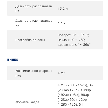
Дальность распознаван
13.2 м
ия
Дальность идентификац
6.6 м
ии
Поворот: 0° ~ 360°;
Настройка по осям
Наклон: 0° ~ 78°;
Вращение: 0° ~ 360°
ВИДЕО
Максимальное разреше
4 Мп
ние
4 Mп (2688×1520), 3п
(2304×1296), 1080p
(1920×1080), 960p
(1280×960), 720p
Форматы кадра
(1280×720), D1