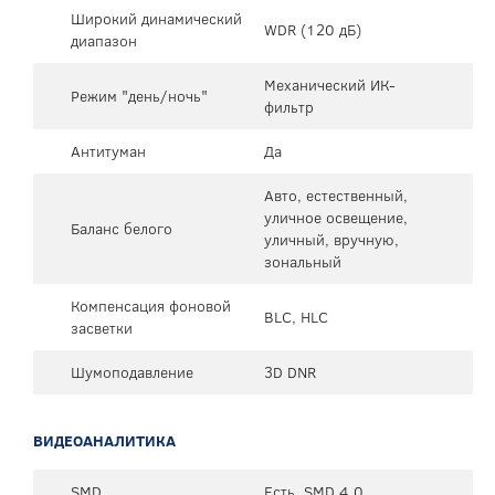
Широкий динамический
WDR (120 дБ)
диапазон
Механический ИК-
Режим "день/ночь"
фильтр
Антитуман
Да
Авто, естественный,
уличное освещение,
Баланс белого
уличный, вручную,
зональный
Компенсация фоновой
BLC, HLC
засветки
Шумоподавление
3D DNR
ВИДЕОАНАЛИТИКА
SMD
Есть, SMD 4.0