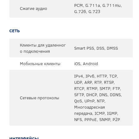
PCM, G.711a, G.711mu,
Сжатие аудио
G.726, G.723
СЕТЬ
Клиенты для удаленног
Smart PSS, DSS, DMSS
о подключения
Мобильные клиенты
iOS, Android
IPv4, IPv6, HTTP, TCP,
UDP, ARP, RTP, RTSP,
RTCP, RTMP, SMTP, FTP,
SFTP, DHCP, DNS, DDNS,
Сетевые протоколы
QoS, UPnP, NTP,
Многоадресная
передача, ICMP, IGMP,
NFS, PPPoE, SNMP, P2P
ИНТЕРФЕЙСЫ