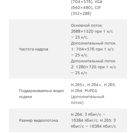
(704×576), VGA
(640×480), CIF
(352×288)
Основной поток:
2688×1520 при 1 к/с
~ 25 к/с.
Дополнительный поток
Частота кадров
1: 704×576 при 1 к/с
~ 25 к/с.
Дополнительный поток
2: 1280×720 при 1 к/с
~ 25 к/с
H.265+, H.264+, H.265,
Поддерживаемые видео
H.264, MJPEG
кодеки
(дополнительный
поток)
H.264: 3 Кбит/с ~
Размер видеопотока
16384 Кбит/с; H.265: 3
Кбит/с ~ 16384 Кбит/с