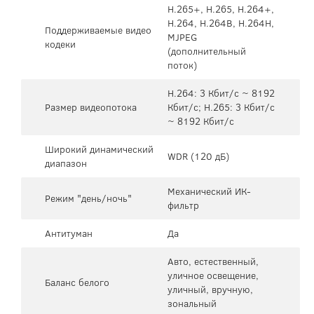
H.265+, H.265, H.264+,
H.264, H.264B, H.264H,
Поддерживаемые видео
MJPEG
кодеки
(дополнительный
поток)
H.264: 3 Кбит/с ~ 8192
Размер видеопотока
Кбит/с; H.265: 3 Кбит/с
~ 8192 Кбит/с
Широкий динамический
WDR (120 дБ)
диапазон
Механический ИК-
Режим "день/ночь"
фильтр
Антитуман
Да
Авто, естественный,
уличное освещение,
Баланс белого
уличный, вручную,
зональный