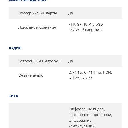
Поддержка SD-карты
Да
FTP, SFTP, MicroSD
Локальное хранение
(≤256 Гбайт), NAS
АУДИО
Встроенный микрофон
Да
G.711a, G.711mu, PCM,
Сжатие аудио
G.726, G.723
СЕТЬ
Шифрование видео,
шифрование прошивки,
шифрование
конфигурации,