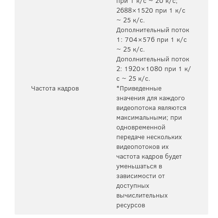
при 1 к/с ~ 20 к/с;
2688×1520 при 1 к/с
~ 25 к/с.
Дополнительный поток
1: 704×576 при 1 к/с
~ 25 к/с.
Дополнительный поток
2: 1920×1080 при 1 к/
с ~ 25 к/с.
Частота кадров
*Приведенные
значения для каждого
видеопотока являются
максимальными; при
одновременной
передаче нескольких
видеопотоков их
частота кадров будет
уменьшаться в
зависимости от
доступных
вычислительных
ресурсов