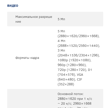
ВИДЕО
Максимальное разреше
5 Мп
ние
5 Mп
(2880×1620/2960×1668),
4 Mп
(2688×1520/2560×1440),
3 Mп
(2048×1536/2304×1296),
Форматы кадра
1080p (1920×1080),
960p (1280×960),
720p (1280×720), D1
(704×576), VGA
(640×480), CIF
(352×288)
Основной поток:
2880×1620 при 1 к/с
~ 20 к/с; 2960×1668