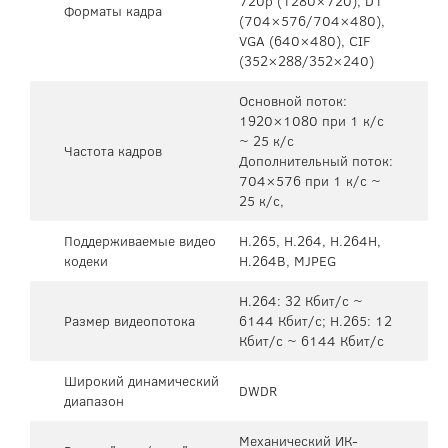
720p (1280×720), D1
Форматы кадра
(704×576/704×480),
VGA (640×480), CIF
(352×288/352×240)
Основной поток:
1920×1080 при 1 к/с
~ 25 к/с
Частота кадров
Дополнительный поток:
704×576 при 1 к/с ~
25 к/с,
Поддерживаемые видео
H.265, H.264, H.264H,
кодеки
H.264B, MJPEG
H.264: 32 Кбит/с ~
Размер видеопотока
6144 Кбит/с; H.265: 12
Кбит/с ~ 6144 Кбит/с
Широкий динамический
DWDR
диапазон
Механический ИК-