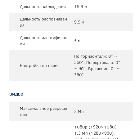
Дальность наблюдения
19.9 м
Дальность распознаван
9.9 м
ия
Дальность идентификац
5 м
ии
По горизонтали: 0° ~
360°; По вертикали: 0°
Настройка по осям
~ 90°; Вращение: 0° ~
360°
ВИДЕО
Максимальное разреше
2 Мп
ние
1080p (1920×1080),
1.3 Мп (1280×960),