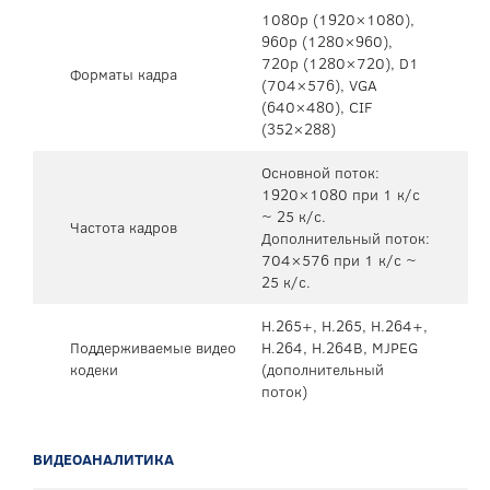
1080p (1920×1080),
960p (1280×960),
720p (1280×720), D1
Форматы кадра
(704×576), VGA
(640×480), CIF
(352×288)
Основной поток:
1920×1080 при 1 к/с
~ 25 к/с.
Частота кадров
Дополнительный поток:
704×576 при 1 к/с ~
25 к/с.
H.265+, H.265, H.264+,
Поддерживаемые видео
H.264, H.264B, MJPEG
кодеки
(дополнительный
поток)
ВИДЕОАНАЛИТИКА