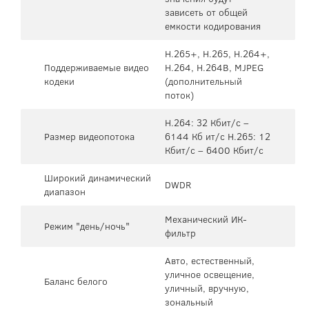
зависеть от общей
емкости кодирования
H.265+, H.265, H.264+,
Поддерживаемые видео
H.264, H.264B, MJPEG
кодеки
(дополнительный
поток)
H.264: 32 Кбит/с –
Размер видеопотока
6144 Кб ит/с H.265: 12
Кбит/с – 6400 Кбит/с
Широкий динамический
DWDR
диапазон
Механический ИК-
Режим "день/ночь"
фильтр
Авто, естественный,
уличное освещение,
Баланс белого
уличный, вручную,
зональный