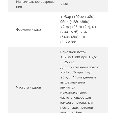
Максимальное разреше
2 Мп
ние
1080p (1920×1080),
960p (1280×960),
720p (1280×720), D1
Форматы кадра
(704×576), VGA
(640×480), CIF
(352×288)
Основной поток:
1920×1080 при 1 к/с
~ 25 к/с.
Дополнительный поток:
704×576 при 1 к/с ~
25 к/с. *Приведенные
выше значения
Частота кадров
являются
максимальными.
частота кадров для
каждого потока; для
нескольких потоков
значения будут