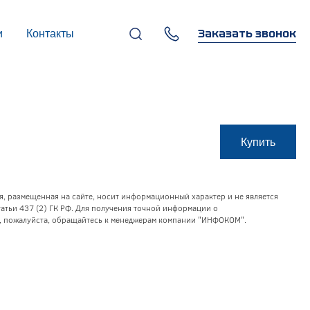
Заказать звонок
и
Контакты
+7 (495) 669-97-07
г. Москва, 119270,
Лужнецкая наб., д. 6, стр. 1,
бизнес-центр "Панорама-
Центр"
info@infocom-pro.ru
Купить
я, размещенная на сайте, носит информационный характер и не является
тьи 437 (2) ГК РФ. Для получения точной информации о
уг, пожалуйста, обращайтесь к менеджерам компании "ИНФОКОМ".