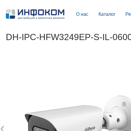
О нас
Каталог
Р
DH-IPC-HFW3249EP-S-IL-060
‹