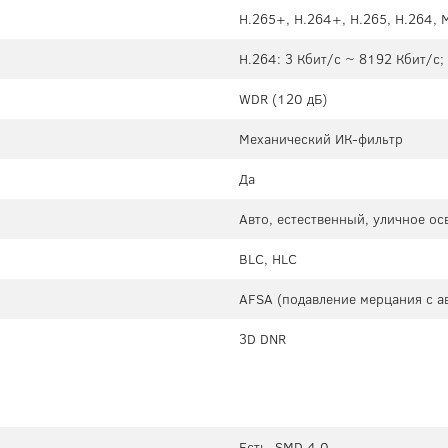
H.265+, H.264+, H.265, H.264,
H.264: 3 Кбит/с ~ 8192 Кбит/с;
WDR (120 дБ)
Механический ИК-фильтр
Да
Авто, естественный, уличное о
BLC, HLC
AFSA (подавление мерцания с а
3D DNR
Есть, SMD 4.0