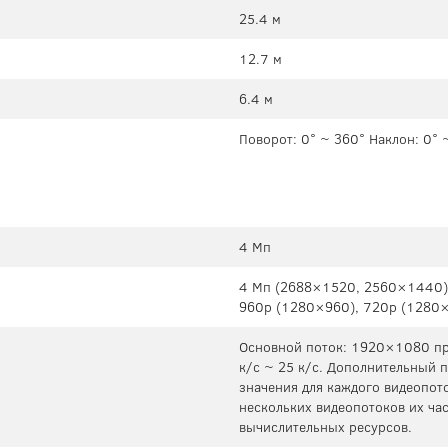
25.4 м
12.7 м
6.4 м
Поворот: 0° ~ 360° Наклон: 0° 
4 Мп
4 Мп (2688×1520, 2560×1440)
960p (1280×960), 720p (1280×
Основной поток: 1920×1080 при
к/с ~ 25 к/с. Дополнительный 
значения для каждого видеопот
нескольких видеопотоков их час
вычислительных ресурсов.