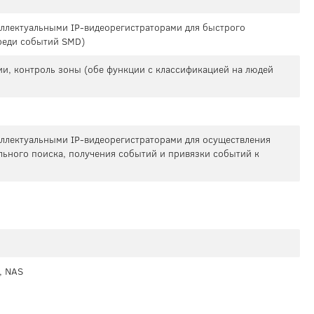
теллектуальными IP-видеорегистраторами для быстрого
реди событий SMD)
ии, контроль зоны (обе функции с классификацией на людей
теллектуальными IP-видеорегистраторами для осуществления
льного поиска, получения событий и привязки событий к
, NAS