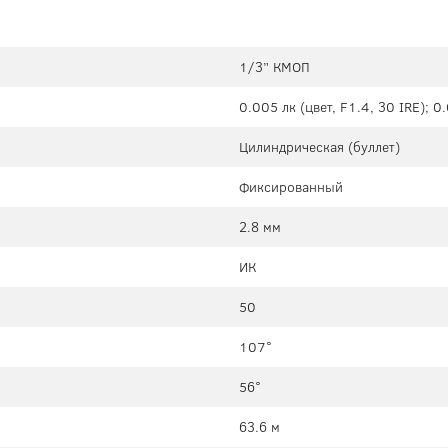
1/3” КМОП
0.005 лк (цвет, F1.4, 30 IRE); 0
Цилиндрическая (буллет)
Фиксированный
2.8 мм
ИК
50
107°
56°
63.6 м