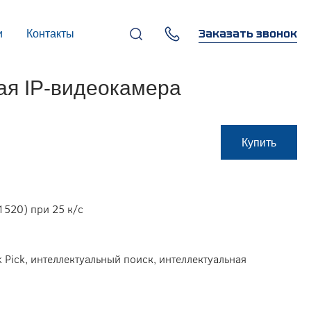
Заказать звонок
и
Контакты
+7 (495) 669-97-07
ая IP-видеокамера
г. Москва, 119270,
Лужнецкая наб., д. 6, стр. 1,
бизнес-центр "Панорама-
Центр"
info@infocom-pro.ru
Купить
1520) при 25 к/с
 Pick, интеллектуальный поиск, интеллектуальная