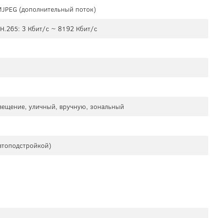
 MJPEG (дополнительный поток)
 H.265: 3 Кбит/с ~ 8192 Кбит/с
свещение, уличный, вручную, зональный
втоподстройкой)