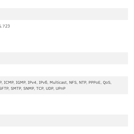
G.723
, ICMP, IGMP, IPv4, IPv6, Multicast, NFS, NTP, PPPoE, QoS,
SFTP, SMTP, SNMP, TCP, UDP, UPnP