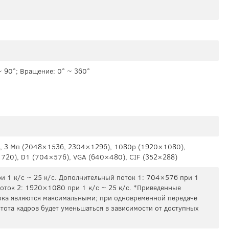
~ 90°; Вращение: 0° ~ 360°
, 3 Мп (2048×1536, 2304×1296), 1080p (1920×1080),
720), D1 (704×576), VGA (640×480), CIF (352×288)
 1 к/с ~ 25 к/с. Дополнительный поток 1: 704×576 при 1
поток 2: 1920×1080 при 1 к/с ~ 25 к/с. *Приведенные
ока являются максимальными; при одновременной передаче
тота кадров будет уменьшаться в зависимости от доступных