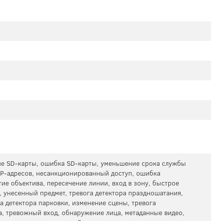
ие SD-карты, ошибка SD-карты, уменьшение срока службы
 IP-адресов, несанкционированный доступ, ошибка
ие объектива, пересечение линии, вход в зону, быстрое
, унесенный предмет, тревога детектора праздношатания,
га детектора парковки, изменение сцены, тревога
а, тревожный вход, обнаружение лица, метаданные видео,