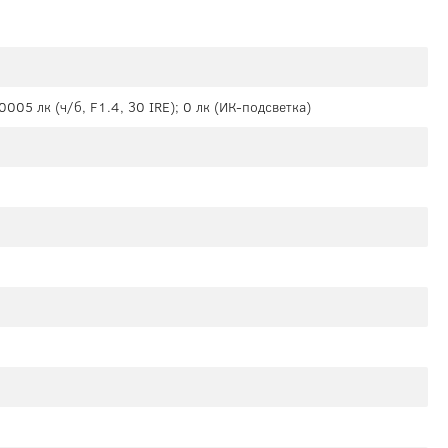
.0005 лк (ч/б, F1.4, 30 IRE); 0 лк (ИК-подсветка)