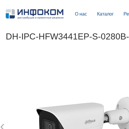
О нас
Каталог
Р
DH-IPC-HFW3441EP-S-0280B-S
‹