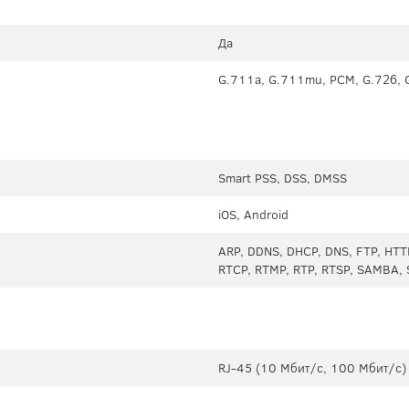
Да
G.711a, G.711mu, PCM, G.726, 
Smart PSS, DSS, DMSS
iOS, Android
ARP, DDNS, DHCP, DNS, FTP, HTTP
RTCP, RTMP, RTP, RTSP, SAMBA, 
RJ-45 (10 Мбит/с, 100 Мбит/с)