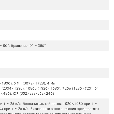
 ~ 90°; Вращение: 0° ~ 360°
×1800), 5 Mп (3072×1728), 4 Mп
 (2304×1296), 1080p (1920×1080), 720p (1280×720), D1
×480), CIF (352×288/352×240)
и 1 ~ 25 к/с. Дополнительный поток: 1920×1080 при 1 ~
80 при 1 ~ 25 к/с. *Указанные выше значения представляют
дров каждого потока; для нескольких потоков значения