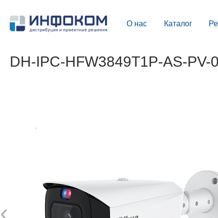
О нас
Каталог
Р
DH-IPC-HFW3849T1P-AS-PV-02
‹