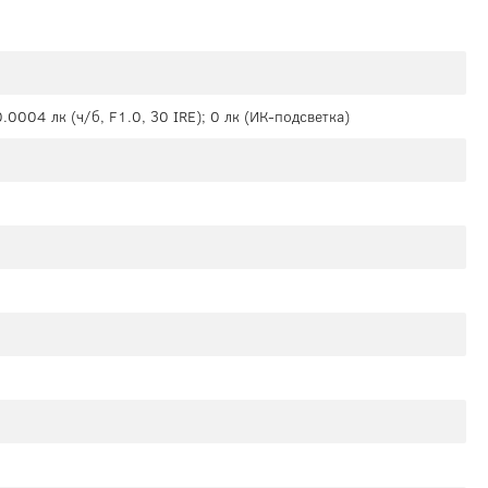
0.0004 лк (ч/б, F1.0, 30 IRE); 0 лк (ИК-подсветка)