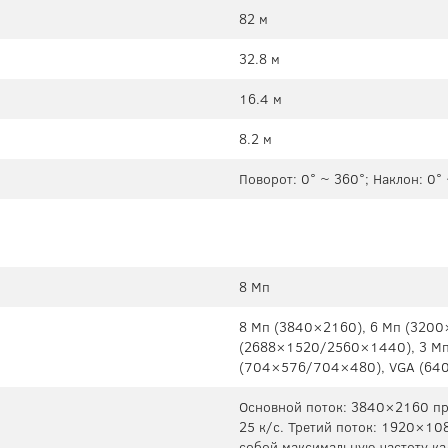
82 м
32.8 м
16.4 м
8.2 м
Поворот: 0° ~ 360°; Наклон: 0°
8 Мп
8 Mп (3840×2160), 6 Mп (3200
(2688×1520/2560×1440), 3 Mп
(704×576/704×480), VGA (640
Основной поток: 3840×2160 пр
25 к/с. Третий поток: 1920×10
собой максимальную частоту ка