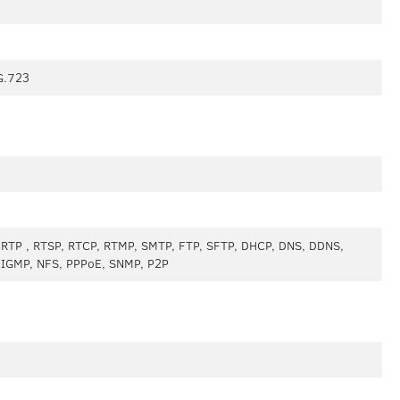
G.723
, RTP , RTSP, RTCP, RTMP, SMTP, FTP, SFTP, DHCP, DNS, DDNS,
, IGMP, NFS, PPPoE, SNMP, P2P