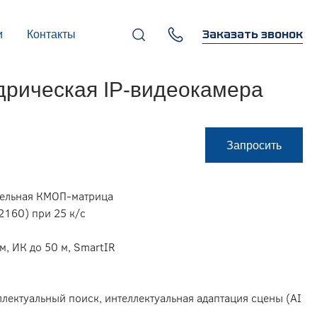
Заказать звонок
и
Контакты
+7 (495) 669-97-07
рическая IP-видеокамера
г. Москва, 119270,
Лужнецкая наб., д. 6, стр. 1,
бизнес-центр "Панорама-
Центр"
info@infocom-pro.ru
Запросить
ительная КМОП-матрица
2160) при 25 к/с
м, ИК до 50 м, SmartIR
ллектуальный поиск, интеллектуальная адаптация сцены (AI