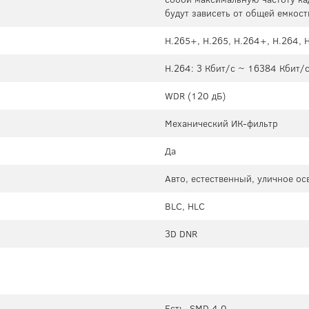
будут зависеть от общей емкост
H.265+, H.265, H.264+, H.264,
H.264: 3 Кбит/с ~ 16384 Кбит/с
WDR (120 дБ)
Механический ИК-фильтр
Да
Авто, естественный, уличное о
BLC, HLC
3D DNR
Есть. SMD 4.0