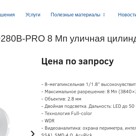
ешения
Услуги
Полезные материалы
Новост
80B-PRO 8 Мп уличная цилинд
Цена по запросу
- 8-мегапиксельная 1/1.8” высокочувств
- Максимальное разрешение: 8 Мп (3840×
- Объектив: 2.8 мм
- Двойная подсветка. Дальность: LED до 50 
- Технология Full-color
- WDR
›
- Видеоаналитика: охрана периметра, инте
SSA), SMD 4.0, AcuPick