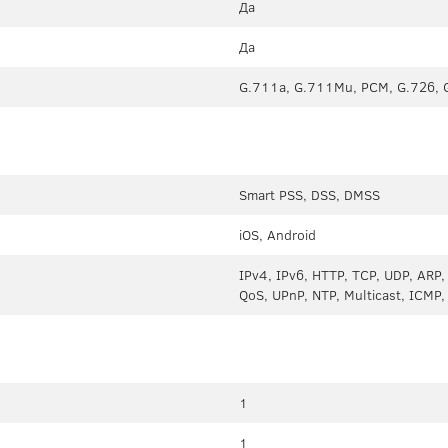
Да
Да
G.711a, G.711Mu, PCM, G.726, 
Smart PSS, DSS, DMSS
iOS, Android
IPv4, IPv6, HTTP, TCP, UDP, ARP
QoS, UPnP, NTP, Multicast, ICMP
1
1