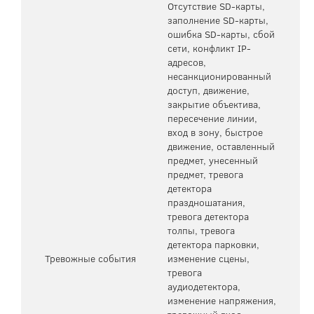
Отсутствие SD-карты,
заполнение SD-карты,
ошибка SD-карты, сбой
сети, конфликт IP-
адресов,
несанкционированный
доступ, движение,
закрытие объектива,
пересечение линии,
вход в зону, быстрое
движение, оставленный
предмет, унесенный
предмет, тревога
детектора
праздношатания,
тревога детектора
толпы, тревога
детектора парковки,
Тревожные события
изменение сцены,
тревога
аудиодетектора,
изменение напряжения,