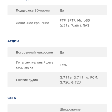
Поддержка SD-карты
Да
FTP, SFTP, MicroSD
Локальное хранение
(≤512 Гбайт), NAS
АУДИО
Встроенный микрофон
Да
Интеллектуальный дете
Есть
ктор звука
G.711a, G.711mu, PCM,
Сжатие аудио
G.726, G.723
СЕТЬ
Шифрование