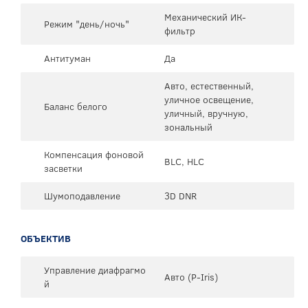
Механический ИК-
Режим "день/ночь"
фильтр
Антитуман
Да
Авто, естественный,
уличное освещение,
Баланс белого
уличный, вручную,
зональный
Компенсация фоновой
BLC, HLC
засветки
Шумоподавление
3D DNR
ОБЪЕКТИВ
Управление диафрагмо
Авто (P-Iris)
й