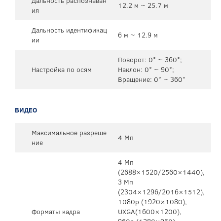
Дальность распознаван
12.2 м ~ 25.7 м
ия
Дальность идентификац
6 м ~ 12.9 м
ии
Поворот: 0° ~ 360°;
Настройка по осям
Наклон: 0° ~ 90°;
Вращение: 0° ~ 360°
ВИДЕО
Максимальное разреше
4 Мп
ние
4 Mп
(2688×1520/2560×1440),
3 Mп
(2304×1296/2016×1512),
1080p (1920×1080),
Форматы кадра
UXGA(1600×1200),