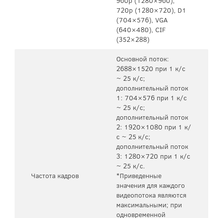
960p (1280×960),
720p (1280×720), D1
(704×576), VGA
(640×480), CIF
(352×288)
Основной поток:
2688×1520 при 1 к/с
~ 25 к/с;
дополнительный поток
1: 704×576 при 1 к/с
~ 25 к/с;
дополнительный поток
2: 1920×1080 при 1 к/
с ~ 25 к/с;
дополнительный поток
3: 1280×720 при 1 к/с
~ 25 к/с.
Частота кадров
*Приведенные
значения для каждого
видеопотока являются
максимальными; при
одновременной