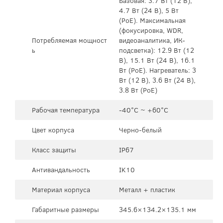
Базовая: 3.7 Вт (12 В),
4.7 Вт (24 В), 5 Вт
(PoE). Максимальная
(фокусировка, WDR,
Потребляемая мощност
видеоаналитика, ИК-
ь
подсветка): 12.9 Вт (12
В), 15.1 Вт (24 В), 16.1
Вт (PoE). Нагреватель: 3
Вт (12 В), 3.6 Вт (24 В),
3.8 Вт (PoE)
Рабочая температура
-40°C ~ +60°C
Цвет корпуса
Черно-белый
Класс защиты
IP67
Антивандальность
IK10
Материал корпуса
Металл + пластик
Габаритные размеры
345.6×134.2×135.1 мм