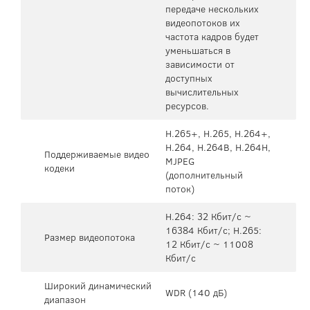
передаче нескольких
видеопотоков их
частота кадров будет
уменьшаться в
зависимости от
доступных
вычислительных
ресурсов.
H.265+, H.265, H.264+,
H.264, H.264B, H.264H,
Поддерживаемые видео
MJPEG
кодеки
(дополнительный
поток)
H.264: 32 Кбит/с ~
16384 Кбит/с; H.265:
Размер видеопотока
12 Кбит/с ~ 11008
Кбит/с
Широкий динамический
WDR (140 дБ)
диапазон