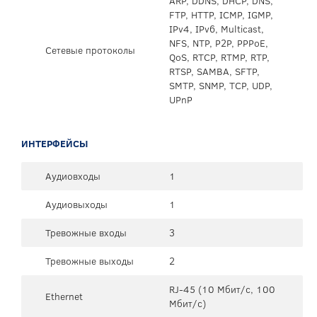
ARP, DDNS, DHCP, DNS,
FTP, HTTP, ICMP, IGMP,
IPv4, IPv6, Multicast,
NFS, NTP, P2P, PPPoE,
Сетевые протоколы
QoS, RTCP, RTMP, RTP,
RTSP, SAMBA, SFTP,
SMTP, SNMP, TCP, UDP,
UPnP
ИНТЕРФЕЙСЫ
Аудиовходы
1
Аудиовыходы
1
Тревожные входы
3
Тревожные выходы
2
RJ-45 (10 Мбит/с, 100
Ethernet
Мбит/с)