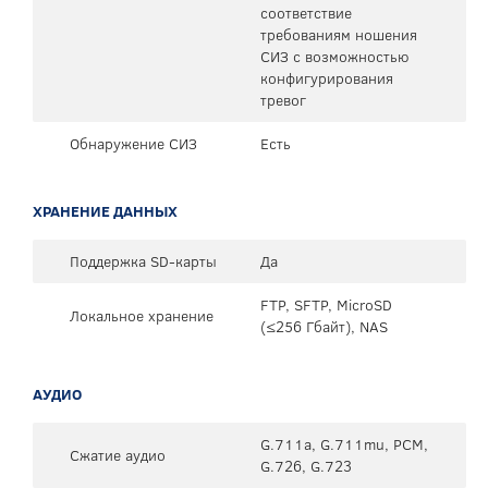
соответствие
требованиям ношения
СИЗ с возможностью
конфигурирования
тревог
Обнаружение СИЗ
Есть
ХРАНЕНИЕ ДАННЫХ
Поддержка SD-карты
Да
FTP, SFTP, MicroSD
Локальное хранение
(≤256 Гбайт), NAS
АУДИО
G.711a, G.711mu, PCM,
Сжатие аудио
G.726, G.723