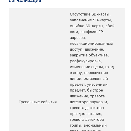
СИГНАЛИЗАЦИЯ
Отсутствие SD-карты,
заполнение SD-карты,
ошибка SD-карты, сбой
сети, конфликт IP-
адресов,
несанкционированный
доступ, движение,
закрытие объектива,
расфокусировка,
изменение сцены, вход
в зону, пересечение
линии, оставленный
предмет, унесенный
предмет, быстрое
движение, тревога
Тревожные события
детектора парковки,
тревога детектора
праздношатания,
тревога детектора
толпы, аномальный
ввод, изменение