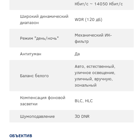
Кбит/с ~ 14050 Кбит/с
Широкий динамический
WDR (120 дБ)
диапазон
Механический ИК-
Режим "день/ночь"
фильтр
Антитуман
Да
Авто, естественный,
уличное освещение,
Баланс белого
уличный, вручную,
зональный
Компенсация фоновой
BLC, HLC
засветки
Шумоподавление
3D DNR
ОБЪЕКТИВ