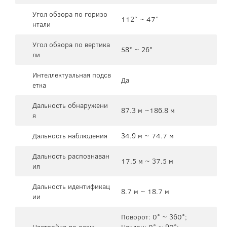
Угол обзора по горизо
112° ~ 47°
нтали
Угол обзора по вертика
58° ~ 26°
ли
Интеллектуальная подсв
Да
етка
Дальность обнаружени
87.3 м ~186.8 м
я
Дальность наблюдения
34.9 м ~ 74.7 м
Дальность распознаван
17.5 м ~ 37.5 м
ия
Дальность идентификац
8.7 м ~ 18.7 м
ии
Поворот: 0° ~ 360°;
Настройка по осям
Наклон: 0° ~ 90°;