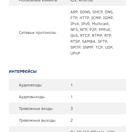
ARP, DDNS, DHCP, DNS,
FTP, HTTP, ICMP, IGMP,
IPv4, IPv6, Multicast,
NFS, NTP, P2P, PPPoE,
Сетевые протоколы
QoS, RTCP, RTMP, RTP,
RTSP, SAMBA, SFTP,
SMTP, SNMP, TCP, UDP,
UPnP
ИНТЕРФЕЙСЫ
Аудиовходы
1
Аудиовыходы
1
Тревожные входы
3
Тревожные выходы
2
RJ-45 (10 Мбит/с, 100