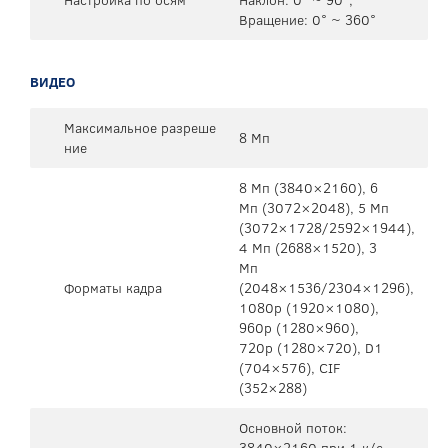
Вращение: 0° ~ 360°
ВИДЕО
Максимальное разреше
8 Мп
ние
8 Mп (3840×2160), 6
Mп (3072×2048), 5 Mп
(3072×1728/2592×1944),
4 Mп (2688×1520), 3
Mп
Форматы кадра
(2048×1536/2304×1296),
1080p (1920×1080),
960p (1280×960),
720p (1280×720), D1
(704×576), CIF
(352×288)
Основной поток:
3840×2160 при 1 к/с