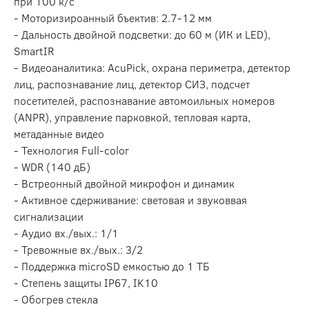
при 100 к/с
- Моторизироанный бъектив: 2.7-12 мм
- Дальность двойной подсветки: до 60 м (ИК и LED),
SmartIR
- Видеоаналитика: AcuPick, охрана периметра, детектор
лиц, распознавание лиц, детектор СИЗ, подсчет
посетителей, распознавание автомоильных номеров
(ANPR), управление парковкой, тепловая карта,
метаданные видео
- Технология Full-color
- WDR (140 дБ)
- Встреонный двойной микрофон и динамик
- Активное сдерживание: световая и звуковвая
сигнализации
- Аудио вх./вых.: 1/1
- Тревожные вх./вых.: 3/2
- Поддержка microSD емкостью до 1 ТБ
- Степень защиты IP67, IK10
- Обогрев стекла