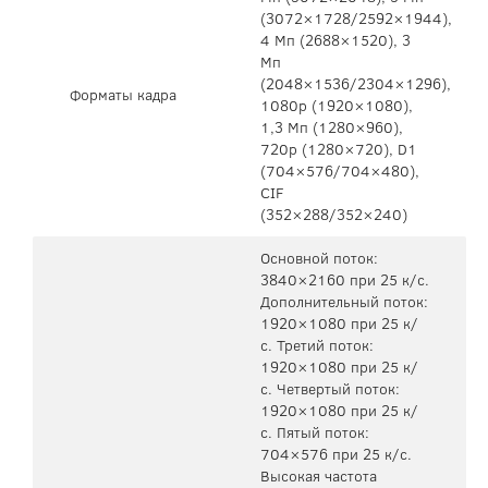
(3072×1728/2592×1944),
4 Мп (2688×1520), 3
Мп
(2048×1536/2304×1296),
Форматы кадра
1080р (1920×1080),
1,3 Мп (1280×960),
720p (1280×720), D1
(704×576/704×480),
CIF
(352×288/352×240)
Основной поток:
3840×2160 при 25 к/с.
Дополнительный поток:
1920×1080 при 25 к/
с. Третий поток:
1920×1080 при 25 к/
с. Четвертый поток:
1920×1080 при 25 к/
с. Пятый поток:
704×576 при 25 к/с.
Высокая частота