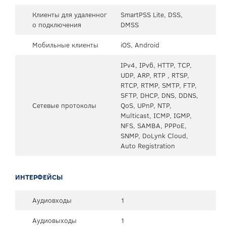
Клиенты для удаленног
SmartPSS Lite, DSS,
о подключения
DMSS
Мобильные клиенты
iOS, Android
IPv4, IPv6, HTTP, TCP,
UDP, ARP, RTP , RTSP,
RTCP, RTMP, SMTP, FTP,
SFTP, DHCP, DNS, DDNS,
Сетевые протоколы
QoS, UPnP, NTP,
Multicast, ICMP, IGMP,
NFS, SAMBA, PPPoE,
SNMP, DoLynk Cloud,
Auto Registration
ИНТЕРФЕЙСЫ
Аудиовходы
1
Аудиовыходы
1