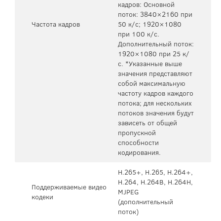
кадров: Основной
поток: 3840×2160 при
Частота кадров
50 к/с; 1920×1080
при 100 к/с.
Дополнительный поток:
1920×1080 при 25 к/
с. *Указанные выше
значения представляют
собой максимальную
частоту кадров каждого
потока; для нескольких
потоков значения будут
зависеть от общей
пропускной
способности
кодирования.
H.265+, H.265, H.264+,
H.264, H.264B, H.264H,
Поддерживаемые видео
MJPEG
кодеки
(дополнительный
поток)