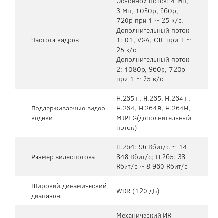
Основной поток: 4 Mп,
3 Мп, 1080p, 960p,
720p при 1 ~ 25 к/с.
Дополнительный поток
Частота кадров
1: D1, VGA, CIF при 1 ~
25 к/с.
Дополнительный поток
2: 1080p, 960p, 720p
при 1 ~ 25 к/с
H.265+, H.265, H.264+,
Поддерживаемые видео
H.264, H.264B, H.264H,
кодеки
MJPEG(дополнительный
поток)
H.264: 96 Кбит/с ~ 14
Размер видеопотока
848 Кбит/с; H.265: 38
Кбит/с ~ 8 960 Кбит/с
Широкий динамический
WDR (120 дБ)
диапазон
Механический ИК-