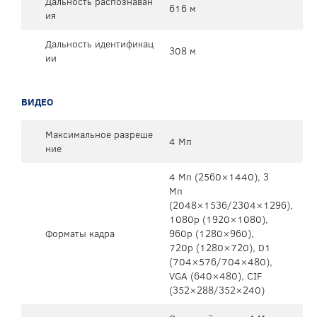
Дальность распознаван
616 м
ия
Дальность идентификац
308 м
ии
ВИДЕО
Максимальное разреше
4 Мп
ние
4 Mп (2560×1440), 3
Mп
(2048×1536/2304×1296),
1080p (1920×1080),
Форматы кадра
960p (1280×960),
720p (1280×720), D1
(704×576/704×480),
VGA (640×480), CIF
(352×288/352×240)