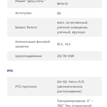
Режим "день/ночь"
фильтр
Антитуман
Да
Авто, естественный,
Баланс белого
уличное освещение,
уличный, вручную
Компенсация фоновой
BLC, HLC
засветки
Шумоподавление
2D/3D DNR
PTZ
DH-SD; Pelco-P/D
PTZ-протокол
(автоматическое
распознавание)
Панорамирование: 0° ~
360° без ограничений;