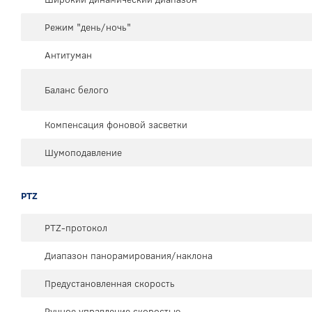
Режим "день/ночь"
Антитуман
Баланс белого
Компенсация фоновой засветки
Шумоподавление
PTZ
PTZ-протокол
Диапазон панорамирования/наклона
Предустановленная скорость
Ручное управление скоростью