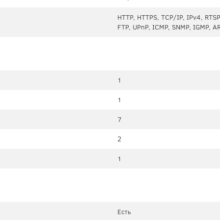
HTTP, HTTPS, TCP/IP, IPv4, RTSP
FTP, UPnP, ICMP, SNMP, IGMP, AR
1
1
7
2
1
Есть