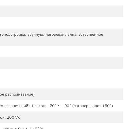
топодстройка, вручную, натриевая лампа, естественное
кое распознавание)
ез ограничений). Наклон: –20° ~ +90° (автопереворот 180°)
он: 200°/с
. Наклон: 0.1 ~ 140°/с.