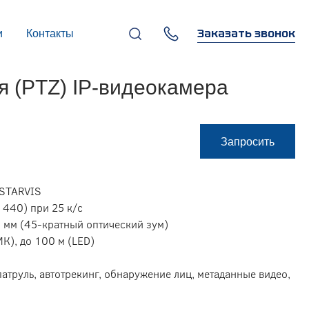
Заказать звонок
и
Контакты
+7 (495) 669-97-07
 (PTZ) IP-видеокамера
г. Москва, 119270,
Лужнецкая наб., д. 6, стр. 1,
бизнес-центр "Панорама-
Центр"
info@infocom-pro.ru
Запросить
 STARVIS
1440) при 25 к/с
 мм (45-кратный оптический зум)
ИК), до 100 м (LED)
патруль, автотрекинг, обнаружение лиц, метаданные видео,