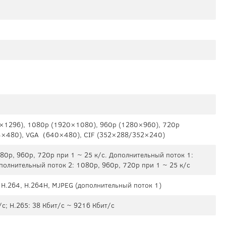
×1296), 1080р (1920×1080), 960р (1280×960), 720p
4×480), VGA（640×480), CIF (352×288/352×240)
80p, 960p, 720p при 1 ~ 25 к/с. Дополнительный поток 1:
ополнительный поток 2: 1080p, 960p, 720p при 1 ~ 25 к/с
 H.264, H.264H, MJPEG (дополнительный поток 1)
с; H.265: 38 Кбит/с ~ 9216 Кбит/с