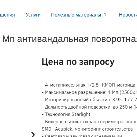
ешения
Услуги
Полезные материалы
Новост
п антивандальная поворотная
Цена по запросу
- 4-мегапиксельная 1/2.8” КМОП-матрица
- Максимальное разрешение: 4 Мп (2560х
- Моторизированный объектив: 3.95-177.7
- Дальность двойной подсветки: до 250 м (
- Технология Starlight
- Видеоаналитика: охрана периметра, авто
›
SMD, Acupick, мониторинг строительства
- Световая и звуковая сигнализации