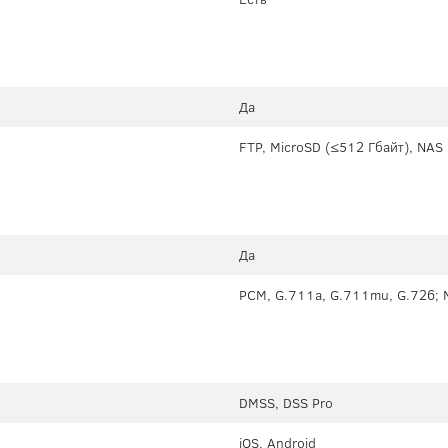
Да
FTP, MicroSD (≤512 Гбайт), NAS
Да
PCM, G.711a, G.711mu, G.726; 
DMSS, DSS Pro
iOS, Android