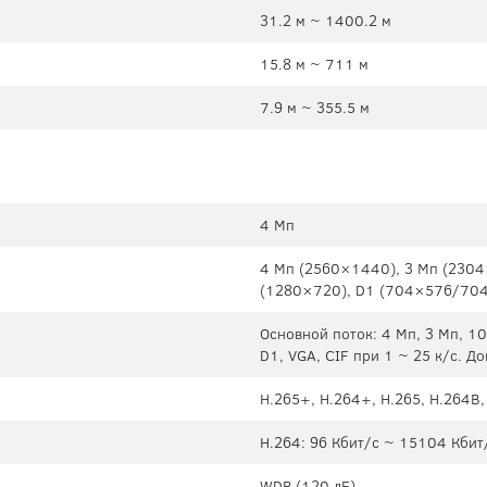
31.2 м ~ 1400.2 м
15.8 м ~ 711 м
7.9 м ~ 355.5 м
4 Мп
4 Мп (2560×1440), 3 Мп (2304
(1280×720), D1 (704×576/70
Основной поток: 4 Mп, 3 Мп, 10
D1, VGA, CIF при 1 ~ 25 к/с. Д
H.265+, H.264+, H.265, H.264B,
H.264: 96 Кбит/с ~ 15104 Кбит/
WDR (120 дБ)