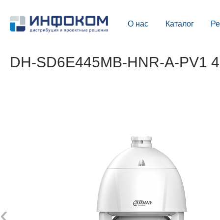
О нас
Каталог
Р
DH-SD6E445MB-HNR-A-PV1 4 М
‹