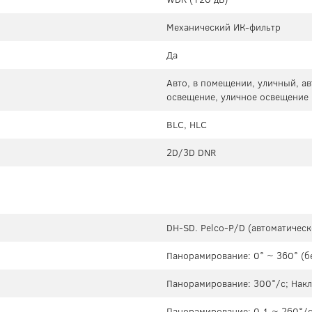
Механический ИК-фильтр
Да
Авто, в помещении, уличный, ав
освещение, уличное освещение
BLC, HLC
2D/3D DNR
DH-SD. Pelco-P/D (автоматичес
Панорамирование: 0° ~ 360° (б
Панорамирование: 300°/с; Накл
Панорамирование: 0.1 ~ 260°/с