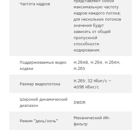
представляют собой
Частота кадров
максимальную частоту
кадров каждого потока;
для нескольких потоков
значения будут
зависеть от общей
пропускной
способности
кодирования.
Поддерживаемые видео
H.264B, H.264, H.264H,
кодеки
H.265
H.265: 32 Кбит/с ~
Размер видеопотока
4096 Кбит/с
Широкий динамический
DWDR
диапазон
Механический ИК-
Режим "день/ночь"
фильтр