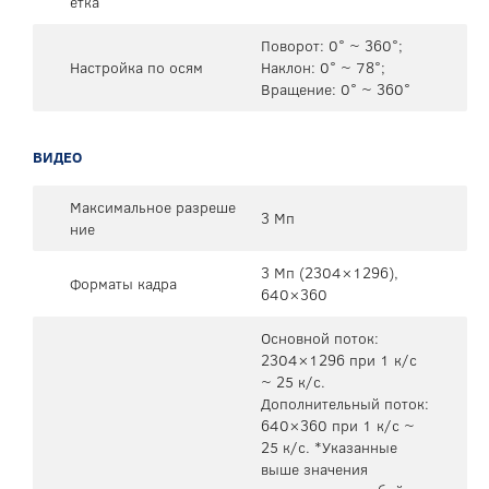
етка
Поворот: 0° ~ 360°;
Настройка по осям
Наклон: 0° ~ 78°;
Вращение: 0° ~ 360°
ВИДЕО
Максимальное разреше
3 Мп
ние
3 Мп (2304×1296),
Форматы кадра
640×360
Основной поток:
2304×1296 при 1 к/с
~ 25 к/с.
Дополнительный поток:
640×360 при 1 к/с ~
25 к/с. *Указанные
выше значения