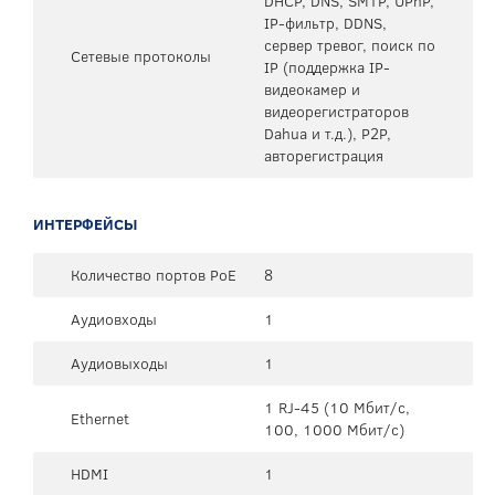
DHCP, DNS, SMTP, UPnP,
IP-фильтр, DDNS,
сервер тревог, поиск по
Сетевые протоколы
IP (поддержка IP-
видеокамер и
видеорегистраторов
Dahua и т.д.), P2P,
авторегистрация
ИНТЕРФЕЙСЫ
Количество портов PoE
8
Аудиовходы
1
Аудиовыходы
1
1 RJ-45 (10 Мбит/с,
Ethernet
100, 1000 Мбит/с)
HDMI
1