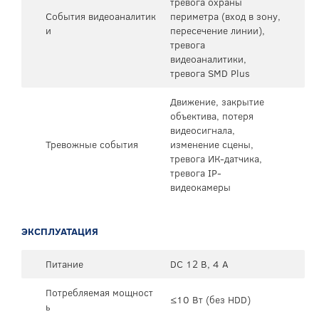
тревога охраны
События видеоаналитик
периметра (вход в зону,
и
пересечение линии),
тревога
видеоаналитики,
тревога SMD Plus
Движение, закрытие
объектива, потеря
видеосигнала,
Тревожные события
изменение сцены,
тревога ИК-датчика,
тревога IP-
видеокамеры
ЭКСПЛУАТАЦИЯ
Питание
DC 12 В, 4 А
Потребляемая мощност
≤10 Вт (без HDD)
ь