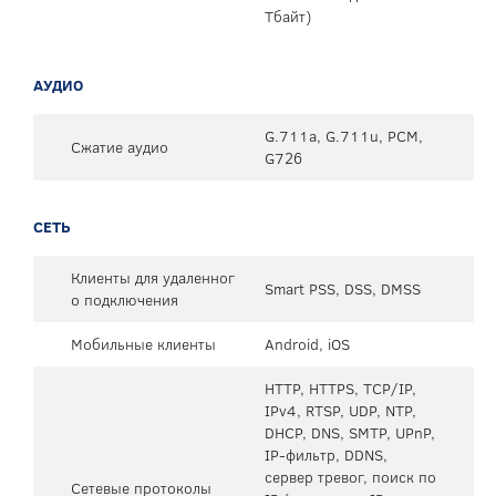
Тбайт)
АУДИО
G.711a, G.711u, PCM,
Сжатие аудио
G726
СЕТЬ
Клиенты для удаленног
Smart PSS, DSS, DMSS
о подключения
Мобильные клиенты
Android, iOS
HTTP, HTTPS, TCP/IP,
IPv4, RTSP, UDP, NTP,
DHCP, DNS, SMTP, UPnP,
IP-фильтр, DDNS,
сервер тревог, поиск по
Сетевые протоколы