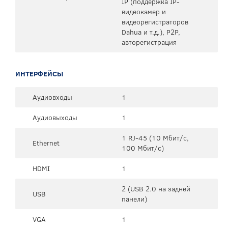
IP (поддержка IP-
видеокамер и
видеорегистраторов
Dahua и т.д.), P2P,
авторегистрация
ИНТЕРФЕЙСЫ
Аудиовходы
1
Аудиовыходы
1
1 RJ-45 (10 Мбит/с,
Ethernet
100 Мбит/с)
HDMI
1
2 (USB 2.0 на задней
USB
панели)
VGA
1