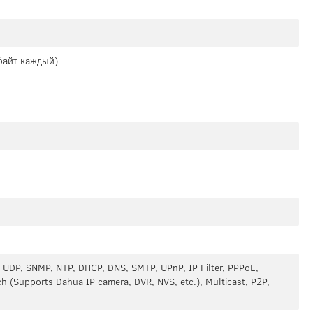
байт каждый)
 UDP, SNMP, NTP, DHCP, DNS, SMTP, UPnP, IP Filter, PPPoE,
h (Supports Dahua IP camera, DVR, NVS, etc.), Multicast, P2P,