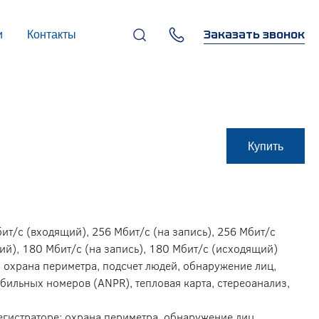
Заказать звонок
и
Контакты
+7 (495) 669-97-07
г. Москва, 119270,
Лужнецкая наб., д. 6, стр. 1,
бизнес-центр "Панорама-
Центр"
info@infocom-pro.ru
Купить
ит/с (входящий), 256 Мбит/с (на запись), 256 Мбит/с
ий), 180 Мбит/с (на запись), 180 Мбит/с (исходящий)
 охрана периметра, подсчет людей, обнаружение лиц,
бильных номеров (ANPR), тепловая карта, стереоанализ,
егистраторе: охрана периметра, обнаружение лиц,