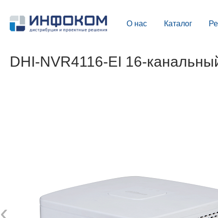
О нас
Каталог
Р
DHI-NVR4116-EI 16-канальный
‹