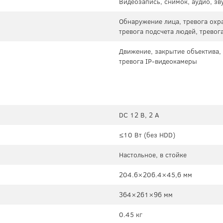
Видеозапись, снимок, аудио, зв
Обнаружение лица, тревога охр
тревога подсчета людей, тревог
Движение, закрытие объектива, 
тревога IP-видеокамеры
DC 12 В, 2 А
≤10 Вт (без HDD)
Настольное, в стойке
204.6×206.4×45,6 мм
364×261×96 мм
0.45 кг