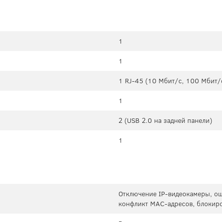
1
1
1 RJ-45 (10 Мбит/с, 100 Мбит/
1
2 (USB 2.0 на задней панели)
1
Отключение IP-видеокамеры, ош
конфликт MAC-адресов, блокиро