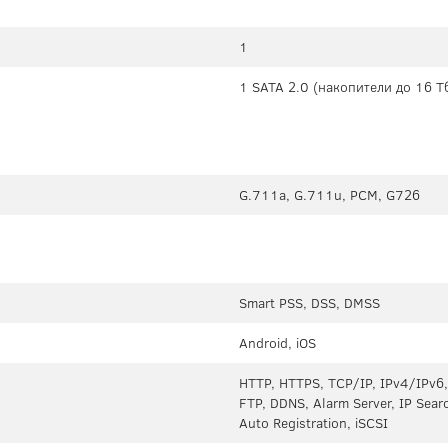
1
1 SATA 2.0 (накопители до 16 Т
G.711a, G.711u, PCM, G726
Smart PSS, DSS, DMSS
Android, iOS
HTTP, HTTPS, TCP/IP, IPv4/IPv6,
FTP, DDNS, Alarm Server, IP Searc
Auto Registration, iSCSI