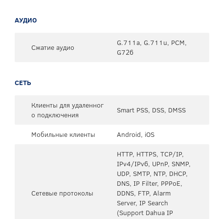
АУДИО
G.711a, G.711u, PCM,
Сжатие аудио
G726
СЕТЬ
Клиенты для удаленног
Smart PSS, DSS, DMSS
о подключения
Мобильные клиенты
Android, iOS
HTTP, HTTPS, TCP/IP,
IPv4/IPv6, UPnP, SNMP,
UDP, SMTP, NTP, DHCP,
DNS, IP Filter, PPPoE,
Сетевые протоколы
DDNS, FTP, Alarm
Server, IP Search
(Support Dahua IP