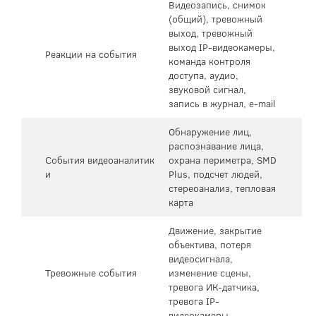
Видеозапись, снимок
(общий), тревожный
выход, тревожный
выход IP-видеокамеры,
Реакции на события
команда контроля
доступа, аудио,
звуковой сигнал,
запись в журнал, e-mail
Обнаружение лиц,
распознавание лица,
События видеоаналитик
охрана периметра, SMD
и
Plus, подсчет людей,
стереоанализ, тепловая
карта
Движение, закрытие
объектива, потеря
видеосигнала,
Тревожные события
изменение сцены,
тревога ИК-датчика,
тревога IP-
видеокамеры