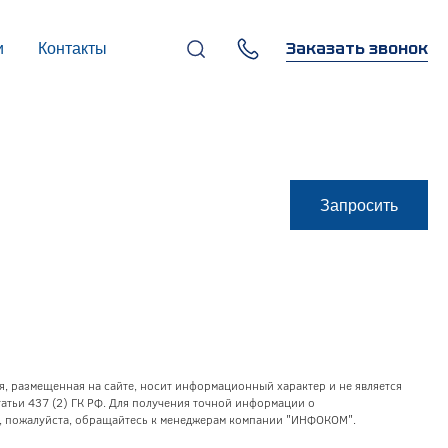
Заказать звонок
и
Контакты
+7 (495) 669-97-07
г. Москва, 119270,
Лужнецкая наб., д. 6, стр. 1,
бизнес-центр "Панорама-
Центр"
info@infocom-pro.ru
Запросить
я, размещенная на сайте, носит информационный характер и не является
тьи 437 (2) ГК РФ. Для получения точной информации о
уг, пожалуйста, обращайтесь к менеджерам компании "ИНФОКОМ".