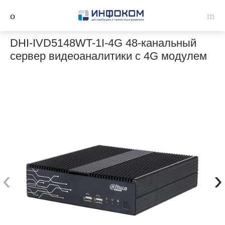
DHI-IVD5148WT-1I-4G 48-канальный
сервер видеоаналитики c 4G модулем
‹
›