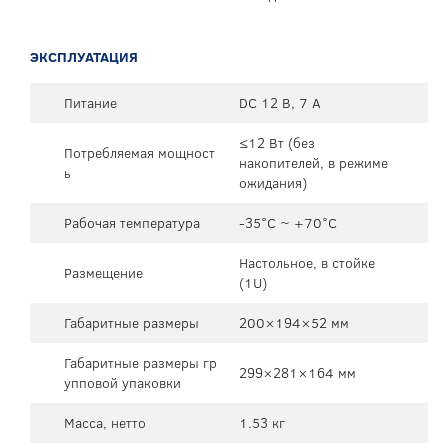
ЭКСПЛУАТАЦИЯ
Питание
DC 12 В, 7 А
≤12 Вт (без
Потребляемая мощност
накопителей, в режиме
ь
ожидания)
Рабочая температура
-35°C ~ +70°C
Настольное, в стойке
Размещение
(1U)
Габаритные размеры
200×194×52 мм
Габаритные размеры гр
299×281×164 мм
упповой упаковки
Масса, нетто
1.53 кг