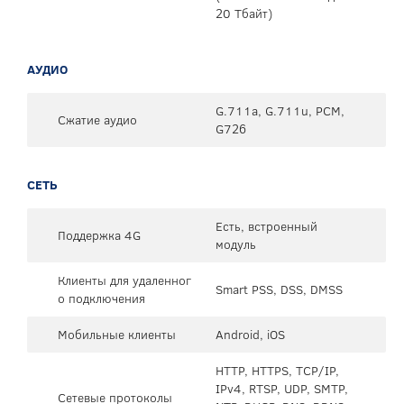
20 Тбайт)
АУДИО
G.711a, G.711u, PCM,
Сжатие аудио
G726
СЕТЬ
Есть, встроенный
Поддержка 4G
модуль
Клиенты для удаленног
Smart PSS, DSS, DMSS
о подключения
Мобильные клиенты
Android, iOS
HTTP, HTTPS, TCP/IP,
IPv4, RTSP, UDP, SMTP,
Сетевые протоколы