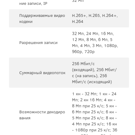
32 Мп
ние записи, IP
Поддерживаемые видео
H.265+, H.265, H.264+,
кодеки
H.264
32 Мп, 24 Мп, 16 Мп,
12 Мп, 8 Мп, 6 Мп, 5
Разрешения записи
Мп, 4 Мп, 3 Мп, 1080p,
960p, 720p
256 Мбит/с
(входящий), 256 Мбит/
Суммарный видеопоток
с (на запись), 256
Мбит/с (исходящий)
1 кн - 32 Мп; 1 кн - 24
Мп; 2 кн 16 Мп; 4 кн -
8 Мп при 25 к/с; 5 кн -
Возможности декодиро
6 Мп при 25 к/с; 6 кн -
вания
5 Мп при 25 к/с; 8 кн -
4 Мп при 25 к/с; 16 кн
- 1080p при 25 к/с; 36