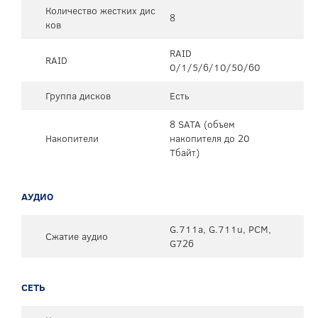
Количество жестких дис
8
ков
RAID
RAID
0/1/5/6/10/50/60
Группа дисков
Есть
8 SATA (объем
Накопители
накопителя до 20
Тбайт)
АУДИО
G.711a, G.711u, PCM,
Сжатие аудио
G726
СЕТЬ