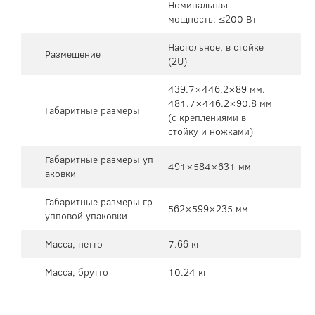
Номинальная
мощность: ≤200 Вт
Настольное, в стойке
Размещение
(2U)
439.7×446.2×89 мм.
481.7×446.2×90.8 мм
Габаритные размеры
(с креплениями в
стойку и ножками)
Габаритные размеры уп
491×584×631 мм
аковки
Габаритные размеры гр
562×599×235 мм
упповой упаковки
Масса, нетто
7.66 кг
Масса, брутто
10.24 кг