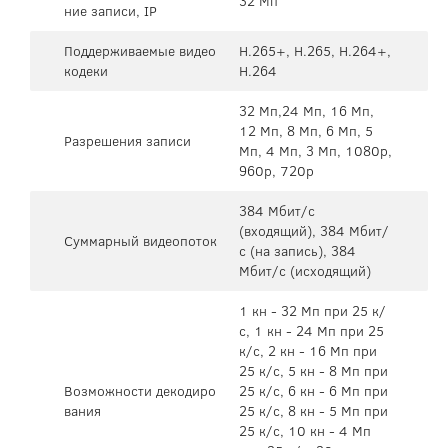
32 Мп
ние записи, IP
Поддерживаемые видео
H.265+, H.265, H.264+,
кодеки
H.264
32 Мп,24 Мп, 16 Мп,
12 Мп, 8 Мп, 6 Мп, 5
Разрешения записи
Мп, 4 Мп, 3 Мп, 1080p,
960p, 720p
384 Мбит/с
(входящий), 384 Мбит/
Суммарный видеопоток
с (на запись), 384
Мбит/с (исходящий)
1 кн - 32 Мп при 25 к/
с, 1 кн - 24 Мп при 25
к/с, 2 кн - 16 Мп при
25 к/с, 5 кн - 8 Мп при
Возможности декодиро
25 к/с, 6 кн - 6 Мп при
вания
25 к/с, 8 кн - 5 Мп при
25 к/с, 10 кн - 4 Мп