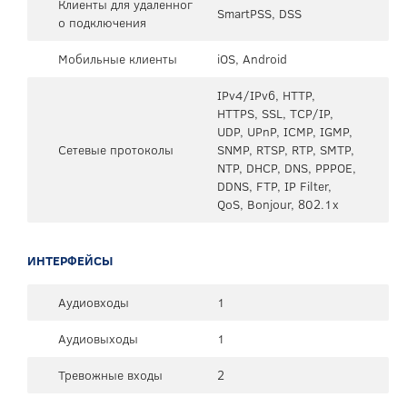
Клиенты для удаленног
SmartPSS, DSS
о подключения
Мобильные клиенты
iOS, Android
IPv4/IPv6, HTTP,
HTTPS, SSL, TCP/IP,
UDP, UPnP, ICMP, IGMP,
Сетевые протоколы
SNMP, RTSP, RTP, SMTP,
NTP, DHCP, DNS, PPPOE,
DDNS, FTP, IP Filter,
QoS, Bonjour, 802.1x
ИНТЕРФЕЙСЫ
Аудиовходы
1
Аудиовыходы
1
Тревожные входы
2