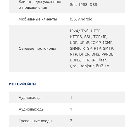
Клиенты для удаленног
SmartPSS, DSS
о подключения
Мобильные клиенты
iOS, Android
IPv4/IPv6, HTTP,
HTTPS, SSL, TCP/IP,
UDP, UPnP, ICMP, IGMP,
Сетевые протоколы
SNMP, RTSP, RTP, SMTP,
NTP, DHCP, DNS, PPPOE,
DDNS, FTP, IP Filter,
QoS, Bonjour, 802.1x
ИНТЕРФЕЙСЫ
Аудиовходы
1
Аудиовыходы
1
Тревожные входы
2