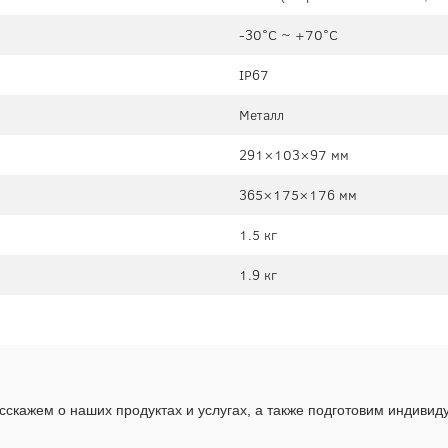
-30°C ~ +70°C
IP67
Металл
291×103×97 мм
365×175×176 мм
1.5 кг
1.9 кг
скажем о наших продуктах и услугах, а также подготовим индиви