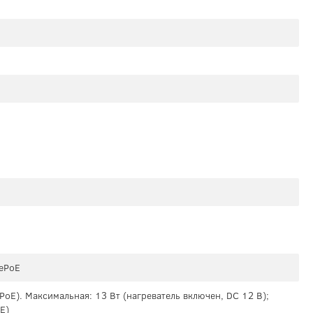
 ePoE
 (PoE). Максимальная: 13 Вт (нагреватель включен, DC 12 В);
E)