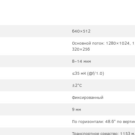
640×512
Основной поток: 1280×1024, 
320×256
8–14 мкм
≤35 мК (@f/1.0)
±2°C
Фиксированный
9 мм
По горизонтали: 48.6° по вертик
Транспортное средство: 1153 м.