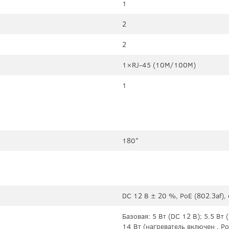
1
2
2
1×RJ-45 (10М/100М)
1
180°
DC 12 В ± 20 %, PoE (802.3af),
Базовая: 5 Вт (DC 12 В); 5.5 Вт
14 Вт (нагреватель включен , Po