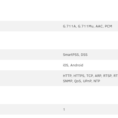
G.711A, G.711Mu, AAC, PCM
SmartPSS, DSS
iOS, Android
HTTP, HTTPS, TCP, ARP, RTSP, RT
SNMP, QoS, UPnP, NTP
1