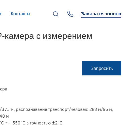
Заказать звонок
и
Контакты
+7 (495) 669-97-07
P-камера с измерением
г. Москва, 119270,
Лужнецкая наб., д. 6, стр. 1,
бизнес-центр "Панорама-
Центр"
info@infocom-pro.ru
Запросить
мера
/375 м, распознавание транспорт/человек: 283 м/96 м,
48 м
°C ~ +550°C с точностью ±2°C