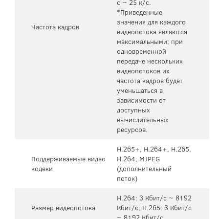
с ~ 25 к/с.
*Приведенные
значения для каждого
Частота кадров
видеопотока являются
максимальными; при
одновременной
передаче нескольких
видеопотоков их
частота кадров будет
уменьшаться в
зависимости от
доступных
вычислительных
ресурсов.
H.265+, H.264+, H.265,
Поддерживаемые видео
H.264, MJPEG
кодеки
(дополнительный
поток)
H.264: 3 Кбит/с ~ 8192
Размер видеопотока
Кбит/с; H.265: 3 Кбит/с
~ 8192 Кбит/с