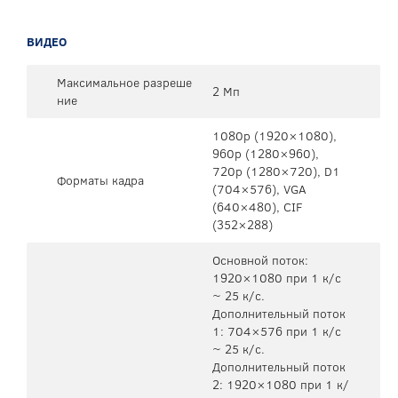
ВИДЕО
Максимальное разреше
2 Мп
ние
1080p (1920×1080),
960p (1280×960),
720p (1280×720), D1
Форматы кадра
(704×576), VGA
(640×480), CIF
(352×288)
Основной поток:
1920×1080 при 1 к/с
~ 25 к/с.
Дополнительный поток
1: 704×576 при 1 к/с
~ 25 к/с.
Дополнительный поток
2: 1920×1080 при 1 к/