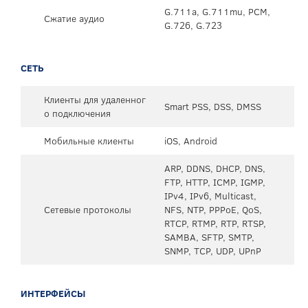
G.711a, G.711mu, PCM,
Сжатие аудио
G.726, G.723
СЕТЬ
Клиенты для удаленног
Smart PSS, DSS, DMSS
о подключения
Мобильные клиенты
iOS, Android
ARP, DDNS, DHCP, DNS,
FTP, HTTP, ICMP, IGMP,
IPv4, IPv6, Multicast,
Сетевые протоколы
NFS, NTP, PPPoE, QoS,
RTCP, RTMP, RTP, RTSP,
SAMBA, SFTP, SMTP,
SNMP, TCP, UDP, UPnP
ИНТЕРФЕЙСЫ